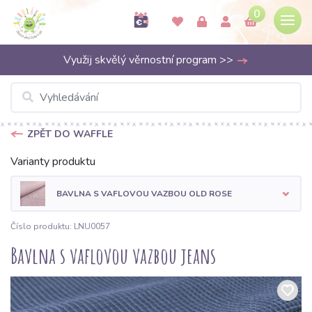
0
Využij skvělý věrnostní program >>
ZPĚT DO WAFFLE
Varianty produktu
BAVLNA S VAFLOVOU VAZBOU OLD ROSE
Číslo produktu: LNU0057
Bavlna s vaflovou vazbou jeans