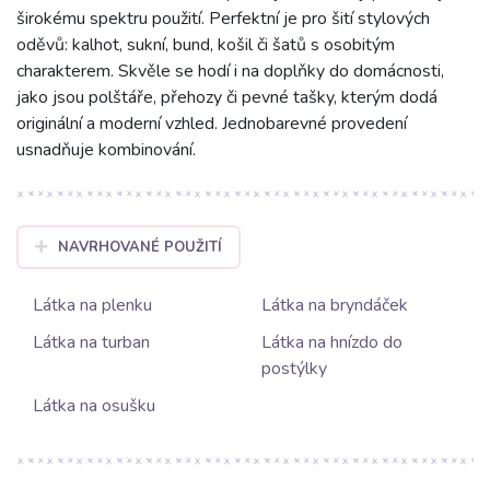
širokému spektru použití. Perfektní je pro šití stylových
oděvů: kalhot, sukní, bund, košil či šatů s osobitým
charakterem. Skvěle se hodí i na doplňky do domácnosti,
jako jsou polštáře, přehozy či pevné tašky, kterým dodá
originální a moderní vzhled. Jednobarevné provedení
usnadňuje kombinování.
NAVRHOVANÉ POUŽITÍ
Látka na plenku
Látka na bryndáček
Látka na turban
Látka na hnízdo do
postýlky
Látka na osušku