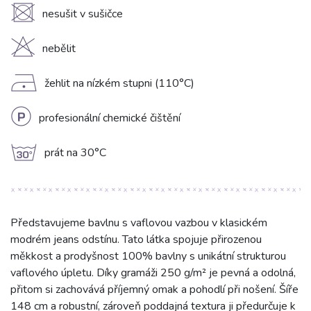
U
nesušit v sušičce
H
nebělit
D
žehlit na nízkém stupni (110°C)
L
profesionální chemické čištění
g
prát na 30°C
Představujeme bavlnu s vaflovou vazbou v klasickém
modrém jeans odstínu. Tato látka spojuje přirozenou
měkkost a prodyšnost 100% bavlny s unikátní strukturou
vaflového úpletu. Díky gramáži 250 g/m² je pevná a odolná,
přitom si zachovává příjemný omak a pohodlí při nošení. Šíře
148 cm a robustní, zároveň poddajná textura ji předurčuje k