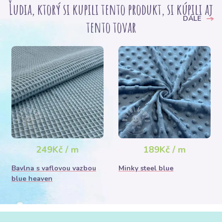
Ľudia, ktorý si kupili tento produkt, si kúpili aj
DÁLE
tento tovar
249Kč / m
189Kč / m
Bavlna s vaflovou vazbou
Minky steel blue
blue heaven