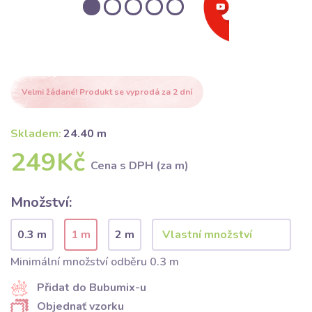
Velmi žádané! Produkt se vyprodá za 2 dní
Skladem:
24.40 m
249Kč
Cena s DPH (za m)
Množství:
0.3 m
1 m
2 m
Minimální množství odběru 0.3 m
Přidat do Bubumix-u
Objednať vzorku