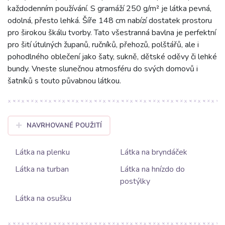
každodenním používání. S gramáží 250 g/m² je látka pevná,
odolná, přesto lehká. Šíře 148 cm nabízí dostatek prostoru
pro širokou škálu tvorby. Tato všestranná bavlna je perfektní
pro šití útulných županů, ručníků, přehozů, polštářů, ale i
pohodlného oblečení jako šaty, sukně, dětské oděvy či lehké
bundy. Vneste slunečnou atmosféru do svých domovů i
šatníků s touto půvabnou látkou.
NAVRHOVANÉ POUŽITÍ
Látka na plenku
Látka na bryndáček
Látka na turban
Látka na hnízdo do
postýlky
Látka na osušku