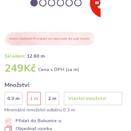
Velmi žádané! Produkt se vyprodá do pár hodin
Skladem:
12.60 m
249Kč
Cena s DPH (za m)
Množství:
0.3 m
1 m
2 m
Minimální množství odběru 0.3 m
Přidat do Bubumix-u
Objednať vzorku