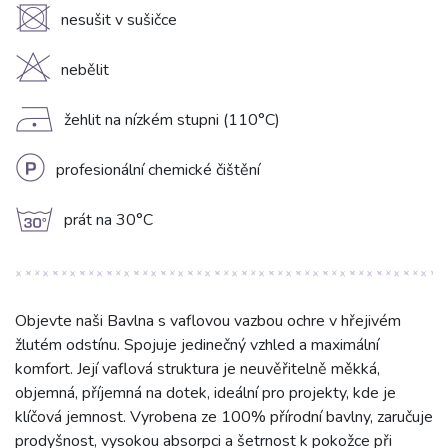
U
nesušit v sušičce
H
nebělit
D
žehlit na nízkém stupni (110°C)
L
profesionální chemické čištění
g
prát na 30°C
Objevte naši Bavlna s vaflovou vazbou ochre v hřejivém
žlutém odstínu. Spojuje jedinečný vzhled a maximální
komfort. Její vaflová struktura je neuvěřitelně měkká,
objemná, příjemná na dotek, ideální pro projekty, kde je
klíčová jemnost. Vyrobena ze 100% přírodní bavlny, zaručuje
prodyšnost, vysokou absorpci a šetrnost k pokožce při