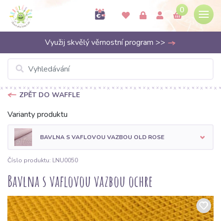
0
Využij skvělý věrnostní program >>
ZPĚT DO WAFFLE
Varianty produktu
BAVLNA S VAFLOVOU VAZBOU OLD ROSE
Číslo produktu: LNU0050
Bavlna s vaflovou vazbou ochre