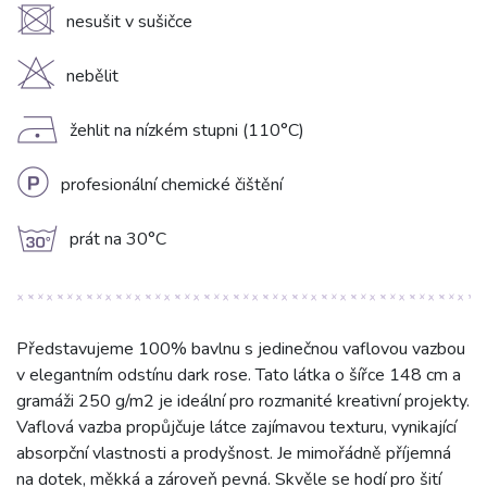
U
nesušit v sušičce
H
nebělit
D
žehlit na nízkém stupni (110°C)
L
profesionální chemické čištění
g
prát na 30°C
Představujeme 100% bavlnu s jedinečnou vaflovou vazbou
v elegantním odstínu dark rose. Tato látka o šířce 148 cm a
gramáži 250 g/m2 je ideální pro rozmanité kreativní projekty.
Vaflová vazba propůjčuje látce zajímavou texturu, vynikající
absorpční vlastnosti a prodyšnost. Je mimořádně příjemná
na dotek, měkká a zároveň pevná. Skvěle se hodí pro šití