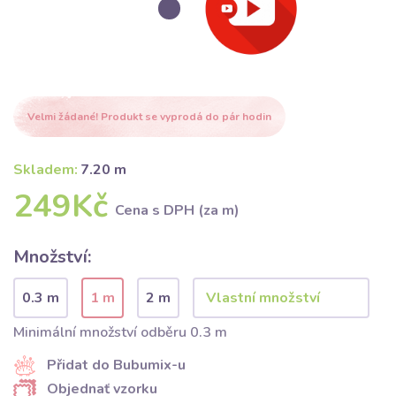
Velmi žádané! Produkt se vyprodá do pár hodin
Skladem:
7.20 m
249Kč
Cena s DPH (za m)
Množství:
0.3 m
1 m
2 m
Minimální množství odběru 0.3 m
Přidat do Bubumix-u
Objednať vzorku