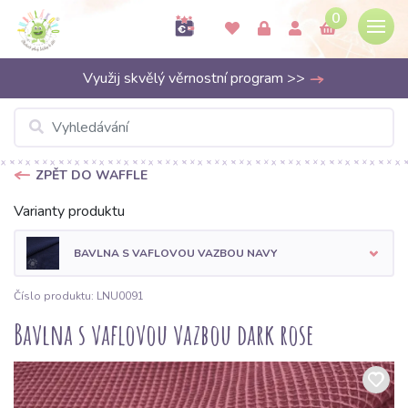
0
Využij skvělý věrnostní program >>
ZPĚT DO WAFFLE
Varianty produktu
BAVLNA S VAFLOVOU VAZBOU NAVY
Číslo produktu: LNU0091
Bavlna s vaflovou vazbou dark rose