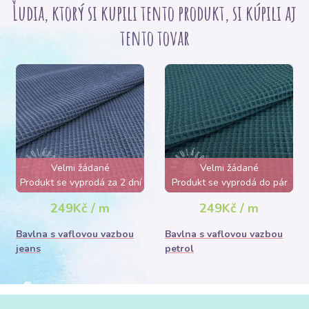
Ľudia, ktorý si kupili tento produkt, si kúpili aj
tento tovar
Velmi žádané
Velmi žádané
Produkt se vyprodá za 2 dní
Produkt se vyprodá do pár
hodin
249Kč / m
249Kč / m
Bavlna s vaflovou vazbou
Bavlna s vaflovou vazbou
jeans
petrol