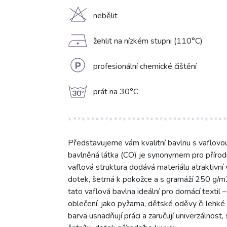
H
nebělit
D
žehlit na nízkém stupni (110°C)
L
profesionální chemické čištění
g
prát na 30°C
Představujeme vám kvalitní bavlnu s vaflov
bavlněná látka (CO) je synonymem pro přírodní
vaflová struktura dodává materiálu atraktivní
dotek, šetrná k pokožce a s gramáží 250 g/m2
tato vaflová bavlna ideální pro domácí textil –
oblečení, jako pyžama, dětské oděvy či lehké
barva usnadňují práci a zaručují univerzálnos