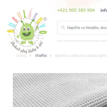
+421 905 383 904
in
Domů
Waffle
Bavlna s vaflovou vazbou light