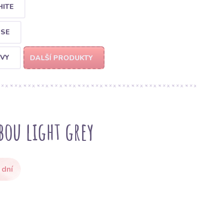
ITE
OSE
AVY
DALŠÍ PRODUKTY
bou light grey
 dní