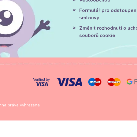
Velkoobchod
Formulář pro odstoupen
smlouvy
Změnit rozhodnutí o uch
souborů cookie
na práva vyhrazena