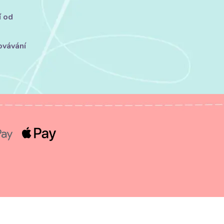
í od
ovávání