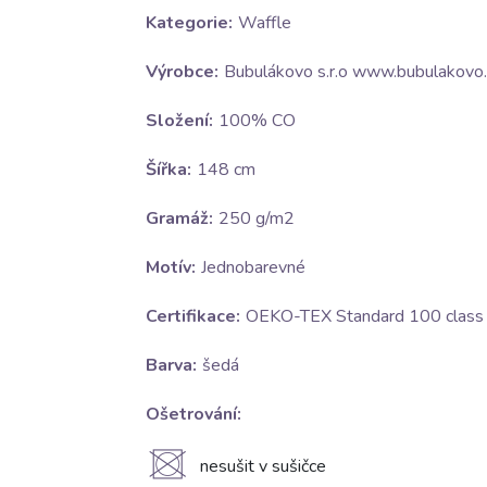
Kategorie:
Waffle
Výrobce:
Bubulákovo s.r.o www.bubulakovo.
Složení:
100% CO
Šířka:
148 cm
Gramáž:
250 g/m2
Motív:
Jednobarevné
Certifikace:
OEKO-TEX Standard 100 class I
Barva:
šedá
Ošetrování:
U
nesušit v sušičce