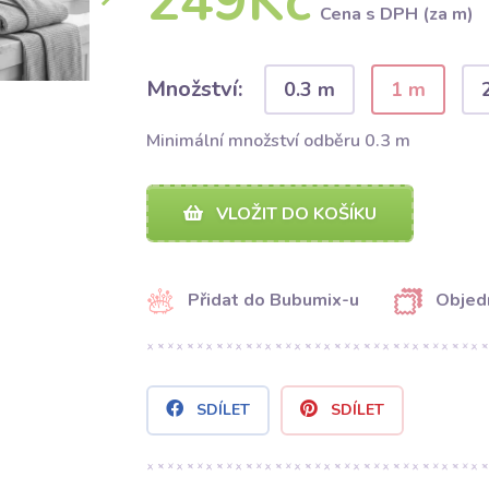
249Kč
Cena s DPH (za m)
Množství:
0.3 m
1 m
Minimální množství odběru 0.3 m
VLOŽIT DO KOŠÍKU
Přidat do Bubumix-u
Objed
SDÍLET
SDÍLET