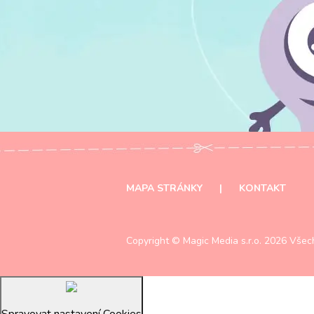
MAPA STRÁNKY
|
KONTAKT
Copyright ©
Magic Media s.r.o.
2026 Všech