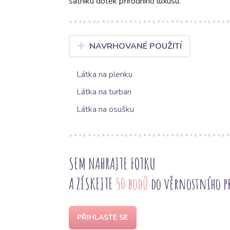
šatníku dotek přírodního luxusu.
NAVRHOVANÉ POUŽITÍ
Látka na plenku
Látka na turban
Látka na osušku
SEM NAHRAJTE FOTKU
A ZÍSKEJTE
50 bodů
do věrnostního 
PŘIHLASTE SE