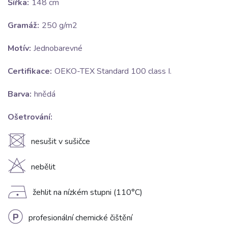
Šířka:
148 cm
Gramáž:
250 g/m2
Motív:
Jednobarevné
Certifikace:
OEKO-TEX Standard 100 class I.
Barva:
hnědá
Ošetrování:
U
nesušit v sušičce
H
nebělit
D
žehlit na nízkém stupni (110°C)
L
profesionální chemické čištění