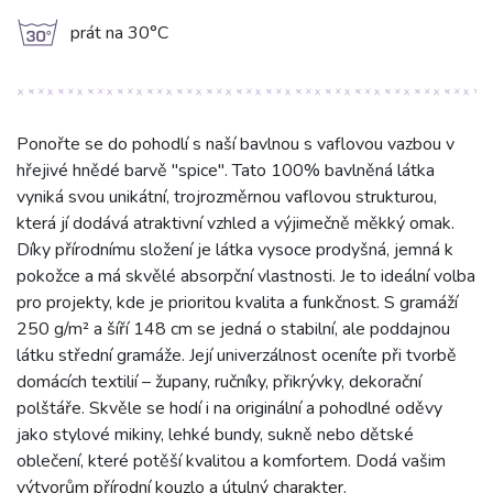
g
prát na 30°C
Ponořte se do pohodlí s naší bavlnou s vaflovou vazbou v
hřejivé hnědé barvě "spice". Tato 100% bavlněná látka
vyniká svou unikátní, trojrozměrnou vaflovou strukturou,
která jí dodává atraktivní vzhled a výjimečně měkký omak.
Díky přírodnímu složení je látka vysoce prodyšná, jemná k
pokožce a má skvělé absorpční vlastnosti. Je to ideální volba
pro projekty, kde je prioritou kvalita a funkčnost. S gramáží
250 g/m² a šíří 148 cm se jedná o stabilní, ale poddajnou
látku střední gramáže. Její univerzálnost oceníte při tvorbě
domácích textilií – župany, ručníky, přikrývky, dekorační
polštáře. Skvěle se hodí i na originální a pohodlné oděvy
jako stylové mikiny, lehké bundy, sukně nebo dětské
oblečení, které potěší kvalitou a komfortem. Dodá vašim
výtvorům přírodní kouzlo a útulný charakter.