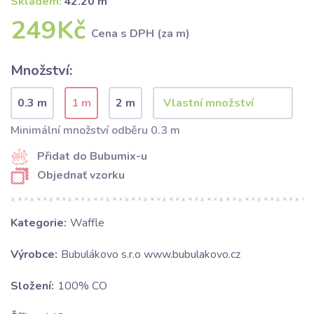
Skladem:
42.20 m
249Kč
Cena s DPH (za m)
Množství:
0.3 m
1 m
2 m
Minimální množství odběru 0.3 m
Přidat do Bubumix-u
Objednať vzorku
Kategorie:
Waffle
Výrobce:
Bubulákovo s.r.o www.bubulakovo.cz
Složení:
100% CO