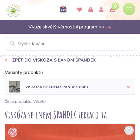
0
Využij skvělý věrnostní program >>
ZPĚT DO VISKÓZA S ĽANOM SPANDEX
Varianty produktu
VISKÓZA SE LNEM SPANDEX GREY
Číslo produktu: VSL367
Viskóza se lnem SPANDEX terracotta