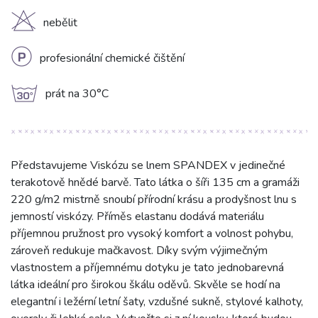
H
nebělit
L
profesionální chemické čištění
g
prát na 30°C
Představujeme Viskózu se lnem SPANDEX v jedinečné
terakotově hnědé barvě. Tato látka o šíři 135 cm a gramáži
220 g/m2 mistrně snoubí přírodní krásu a prodyšnost lnu s
jemností viskózy. Příměs elastanu dodává materiálu
příjemnou pružnost pro vysoký komfort a volnost pohybu,
zároveň redukuje mačkavost. Díky svým výjimečným
vlastnostem a příjemnému dotyku je tato jednobarevná
látka ideální pro širokou škálu oděvů. Skvěle se hodí na
elegantní i ležérní letní šaty, vzdušné sukně, stylové kalhoty,