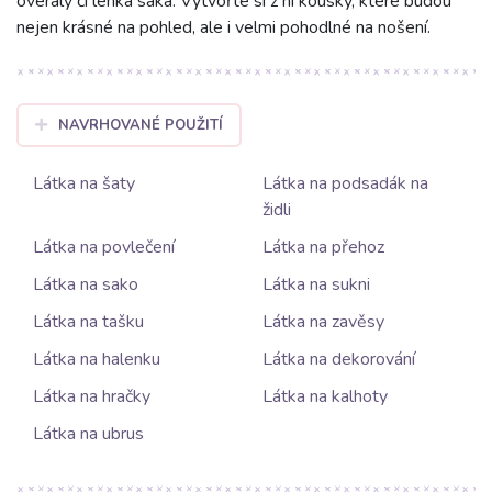
overaly či lehká saka. Vytvořte si z ní kousky, které budou
nejen krásné na pohled, ale i velmi pohodlné na nošení.
NAVRHOVANÉ POUŽITÍ
Látka na šaty
Látka na podsadák na
židli
Látka na povlečení
Látka na přehoz
Látka na sako
Látka na sukni
Látka na tašku
Látka na zavěsy
Látka na halenku
Látka na dekorování
Látka na hračky
Látka na kalhoty
Látka na ubrus