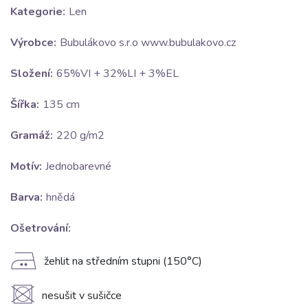
Kategorie:
Len
Výrobce:
Bubulákovo s.r.o www.bubulakovo.cz
Složení:
65%VI + 32%LI + 3%EL
Šířka:
135 cm
Gramáž:
220 g/m2
Motív:
Jednobarevné
Barva:
hnědá
Ošetrování:
E
žehlit na středním stupni (150°C)
U
nesušit v sušičce