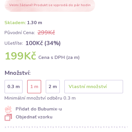
Velmi žádané! Produkt se vyprodá do pár hodin
Skladem:
1.30 m
299Kč
Původní Cena:
100Kč (34%)
Ušetříte:
199Kč
Cena s DPH (za m)
Množství:
0.3 m
1 m
2 m
Minimální množství odběru 0.3 m
Přidat do Bubumix-u
Objednať vzorku