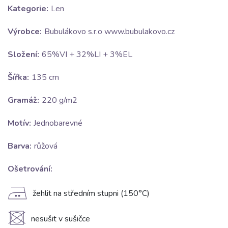
Kategorie:
Len
Výrobce:
Bubulákovo s.r.o www.bubulakovo.cz
Složení:
65%VI + 32%LI + 3%EL
Šířka:
135 cm
Gramáž:
220 g/m2
Motív:
Jednobarevné
Barva:
růžová
Ošetrování:
E
žehlit na středním stupni (150°C)
U
nesušit v sušičce