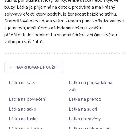
sukně, pohodlné kalhoty, tuniky, lehké sáčka nebo stylové
blůzy. Látka je příjemná na dotek, prodyšná a má krásný
splývavý efekt, který podtrhuje ženskost každého střihu.
Starorůžová barva dodá vašim kreacím punc sofistikovanosti
a jemnosti, ideální pro každodenní nošení i zvláštní
příležitosti. Její odolnost a snadná údržba z ní činí skvělou
volbu pro váš šatník.
NAVRHOVANÉ POUŽITÍ
Látka na šaty
Látka na podsadák na
židli
Látka na povlečení
Látka na přehoz
Látka na sako
Látka na sukni
Látka na tašku
Látka na zavěsy
Látka na halenku
Látka na dekorování