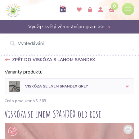
0
Využij skvělý věrnostní program >>
ZPĚT DO VISKÓZA S ĽANOM SPANDEX
Varianty produktu
VISKÓZA SE LNEM SPANDEX GREY
Číslo produktu: VSL369
Viskóza se lnem SPANDEX old rose