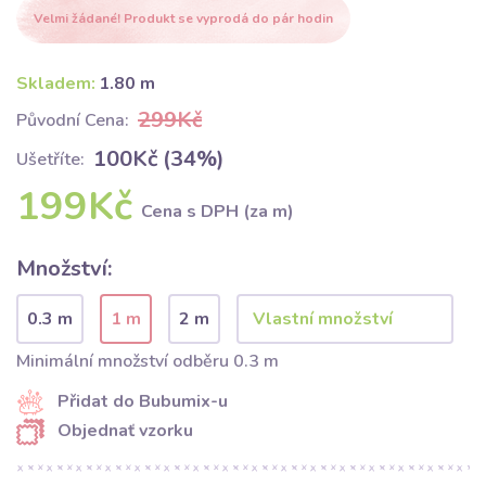
Velmi žádané! Produkt se vyprodá do pár hodin
Skladem:
1.80 m
299Kč
Původní Cena:
100Kč (34%)
Ušetříte:
199Kč
Cena s DPH (za m)
Množství:
0.3 m
1 m
2 m
Minimální množství odběru 0.3 m
Přidat do Bubumix-u
Objednať vzorku