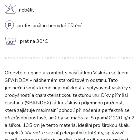
H
nebělit
L
profesionální chemické čištění
g
prát na 30°C
Objevte eleganci a komfort s naší látkou Viskóza se lnem
SPANDEX v nádherném starorůžovém odstínu. Tato
jedinečná směs kombinuje měkkost a splývavost viskózy s
prodyšností a charakteristickou texturou lnu. Díky příměsi
elastanu (SPANDEX) látka získává příjemnou pružnost,
která zajišťuje maximální pohodlí při nošení a perfektně se
přizpůsobí postavě, aniž by se mačkala. S gramáží 220 g/m2
a šířkou 135 cm je tento materiál ideální pro širokou škálu
projektů. Vytvořte si z něj elegantní letní šaty, splývavé