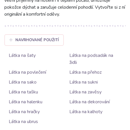
velmi příjemný na nošení i v teplém počasí, umožňuje
pokožce dýchat a zaručuje celodenní pohodlí. Vytvořte si z ní
originální a komfortní oděvy.
NAVRHOVANÉ POUŽITÍ
Látka na šaty
Látka na podsadák na
židli
Látka na povlečení
Látka na přehoz
Látka na sako
Látka na sukni
Látka na tašku
Látka na zavěsy
Látka na halenku
Látka na dekorování
Látka na hračky
Látka na kalhoty
Látka na ubrus