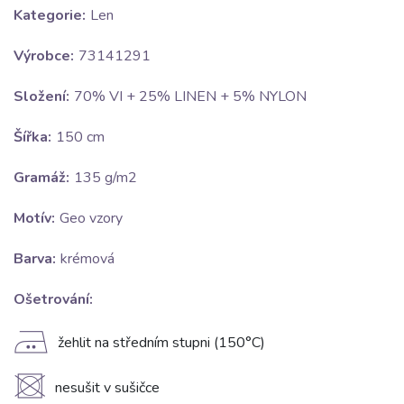
Kategorie:
Len
Výrobce:
73141291
Složení:
70% VI + 25% LINEN + 5% NYLON
Šířka:
150 cm
Gramáž:
135 g/m2
Motív:
Geo vzory
Barva:
krémová
Ošetrování:
E
žehlit na středním stupni (150°C)
U
nesušit v sušičce