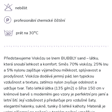
H
nebělit
L
profesionální chemické čištění
g
prát na 30°C
Představujeme Viskózu se lnem BUBBLY sand – látku,
která snoubí lehkost a komfort. Směs 70% viskózy, 25% lnu
a 5% nylonu zajišťuje výjimečnou měkkost, splývavost a
prodyšnost. Viskóza dodává jemný pád, len typickou
vzdušnost a texturu, zatímco nylon zvyšuje odolnost a
udržuje tvar. Tato lehká látka (135 g/m2) o šířce 150 cm v
krémové barvě s moderními geo vzory je perfektní pro jarní a
letní šití. Její vzdušnost ji předurčuje pro vzdušné šaty,
elegantní halenky, sukně, tuniky či lehké kalhoty. Materiál je