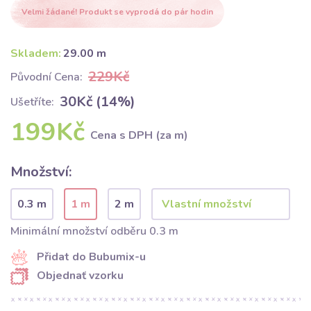
Velmi žádané! Produkt se vyprodá do pár hodin
Skladem:
29.00 m
229Kč
Původní Cena:
30Kč (14%)
Ušetříte:
199Kč
Cena s DPH (za m)
Množství:
0.3 m
1 m
2 m
Minimální množství odběru 0.3 m
Přidat do Bubumix-u
Objednať vzorku