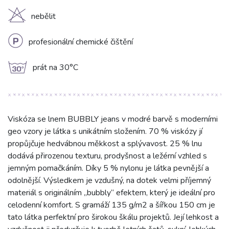
H
nebělit
L
profesionální chemické čištění
g
prát na 30°C
Viskóza se lnem BUBBLY jeans v modré barvě s moderními
geo vzory je látka s unikátním složením. 70 % viskózy jí
propůjčuje hedvábnou měkkost a splývavost. 25 % lnu
dodává přirozenou texturu, prodyšnost a ležérní vzhled s
jemným pomačkáním. Díky 5 % nylonu je látka pevnější a
odolnější. Výsledkem je vzdušný, na dotek velmi příjemný
materiál s originálním „bubbly“ efektem, který je ideální pro
celodenní komfort. S gramáží 135 g/m2 a šířkou 150 cm je
tato látka perfektní pro širokou škálu projektů. Její lehkost a