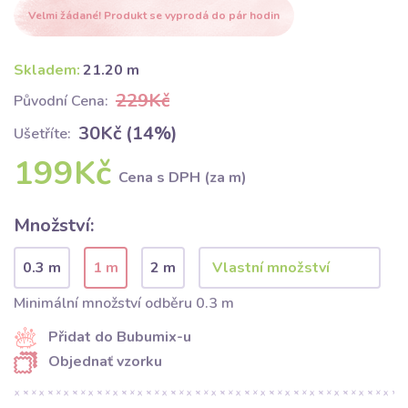
Velmi žádané! Produkt se vyprodá do pár hodin
Skladem:
21.20 m
229Kč
Původní Cena:
30Kč (14%)
Ušetříte:
199Kč
Cena s DPH (za m)
Množství:
0.3 m
1 m
2 m
Minimální množství odběru 0.3 m
Přidat do Bubumix-u
Objednať vzorku