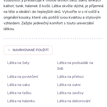
vzdušnost ji předurčuje k tvorbě letních šatů, sukní, lehkých
kalhot, tunik, halenek či košil. Látka skvěle dýchá, je příjemná
na těle a ideální i do teplejších dnů. Vytvořte si s ní svěží a
originální kousky, které vás potěší svou kvalitou a stylovým
vzhledem. Zažijte jedinečný komfort s touto univerzální
látkou.
NAVRHOVANÉ POUŽITÍ
Látka na šaty
Látka na podsadák na
židli
Látka na povlečení
Látka na přehoz
Látka na sako
Látka na sukni
Látka na tašku
Látka na zavěsy
Látka na halenku
Látka na dekorování