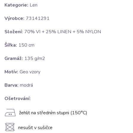
Kategorie:
Len
Výrobce:
73141291
Složení:
70% VI + 25% LINEN + 5% NYLON
Šířka:
150 cm
Gramáž:
135 g/m2
Motív:
Geo vzory
Barva:
modrá
Ošetrování:
E
žehlit na středním stupni (150°C)
U
nesušit v sušičce