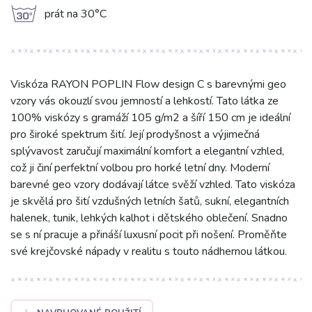
g
prát na 30°C
Viskóza RAYON POPLIN Flow design C s barevnými geo
vzory vás okouzlí svou jemností a lehkostí. Tato látka ze
100% viskózy s gramáží 105 g/m2 a šíří 150 cm je ideální
pro široké spektrum šití. Její prodyšnost a výjimečná
splývavost zaručují maximální komfort a elegantní vzhled,
což ji činí perfektní volbou pro horké letní dny. Moderní
barevné geo vzory dodávají látce svěží vzhled. Tato viskóza
je skvělá pro šití vzdušných letních šatů, sukní, elegantních
halenek, tunik, lehkých kalhot i dětského oblečení. Snadno
se s ní pracuje a přináší luxusní pocit při nošení. Proměňte
své krejčovské nápady v realitu s touto nádhernou látkou.