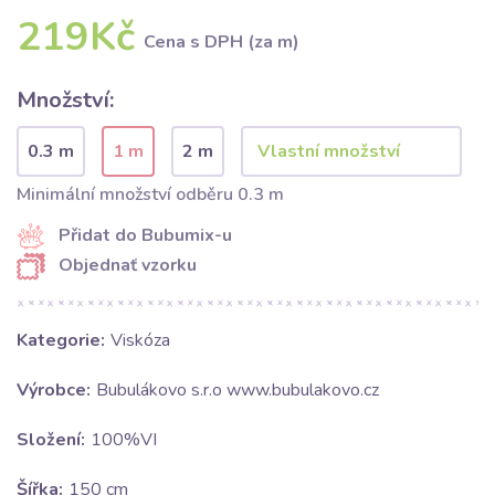
219Kč
Cena s DPH (za m)
Množství:
0.3 m
1 m
2 m
Minimální množství odběru 0.3 m
Přidat do Bubumix-u
Objednať vzorku
Kategorie:
Viskóza
Výrobce:
Bubulákovo s.r.o www.bubulakovo.cz
Složení:
100%VI
Šířka:
150 cm