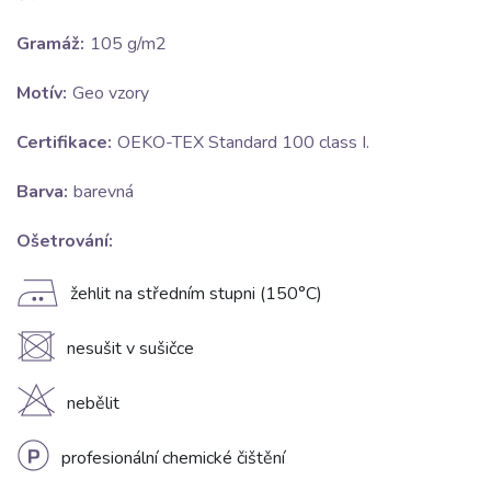
Gramáž:
105 g/m2
Motív:
Geo vzory
Certifikace:
OEKO-TEX Standard 100 class I.
Barva:
barevná
Ošetrování:
E
žehlit na středním stupni (150°C)
U
nesušit v sušičce
H
nebělit
L
profesionální chemické čištění