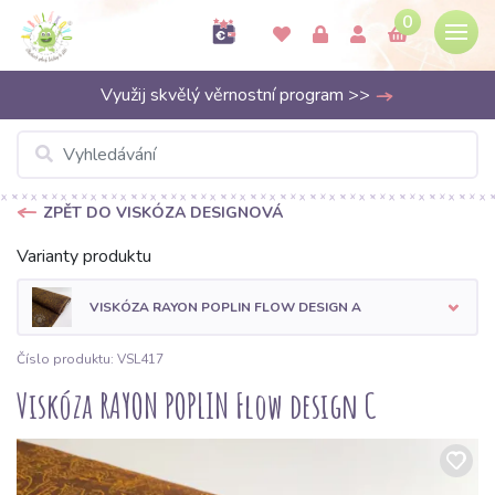
0
Využij skvělý věrnostní program >>
ZPĚT DO VISKÓZA DESIGNOVÁ
Varianty produktu
VISKÓZA RAYON POPLIN FLOW DESIGN A
Číslo produktu: VSL417
Viskóza RAYON POPLIN Flow design C