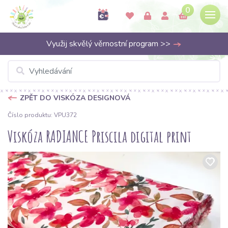
0
Využij skvělý věrnostní program >>
ZPĚT DO VISKÓZA DESIGNOVÁ
Číslo produktu: VPU372
Viskóza RADIANCE Priscila digital print