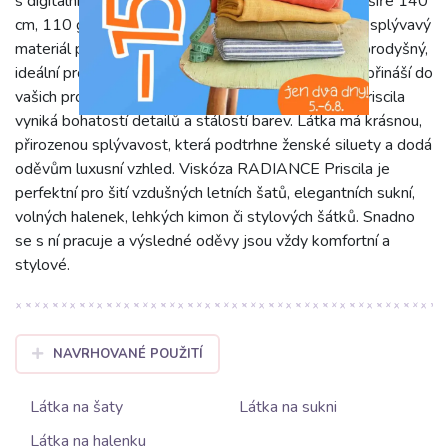
s digitálním potiskem. Tato 100% viskózová látka (šíře 140
cm, 110 g/m2) nabízí výjimečný komfort. Její jemný, splývavý
materiál příjemně chladí na pokožce a je dokonale prodyšný,
ideální pro teplé dny. Barevný vzor Stromy a květy přináší do
vašich projektů svěží a živou energii. Digitální tisk Priscila
vyniká bohatostí detailů a stálostí barev. Látka má krásnou,
přirozenou splývavost, která podtrhne ženské siluety a dodá
oděvům luxusní vzhled. Viskóza RADIANCE Priscila je
perfektní pro šití vzdušných letních šatů, elegantních sukní,
volných halenek, lehkých kimon či stylových šátků. Snadno
se s ní pracuje a výsledné oděvy jsou vždy komfortní a
stylové.
NAVRHOVANÉ POUŽITÍ
Látka na šaty
Látka na sukni
Látka na halenku