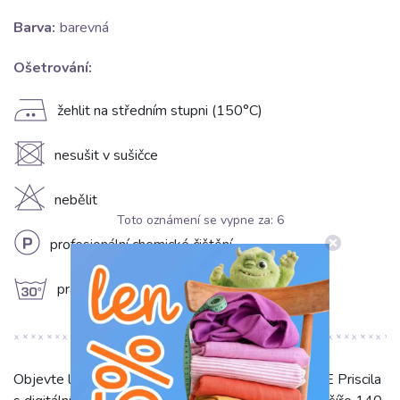
Barva:
barevná
Ošetrování:
E
žehlit na středním stupni (150°C)
U
nesušit v sušičce
H
nebělit
Toto oznámení se vypne za:
5
L
profesionální chemické čištění
g
prát na 30°C
Objevte lehkost a eleganci naší viskózy RADIANCE Priscila