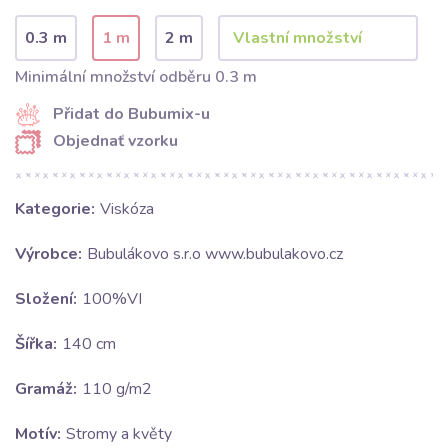
0.3 m
1 m
2 m
Minimální množství odběru 0.3 m
Přidat do Bubumix-u
Objednať vzorku
Kategorie:
Viskóza
Výrobce:
Bubulákovo s.r.o www.bubulakovo.cz
Složení:
100%VI
Šířka:
140 cm
Gramáž:
110 g/m2
Motív:
Stromy a květy