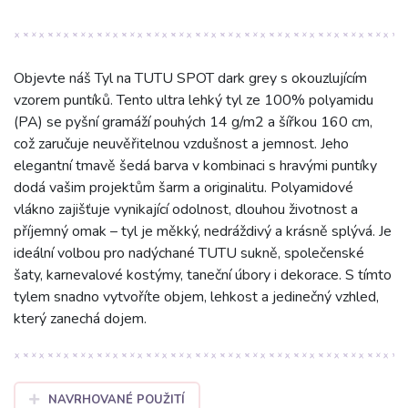
Objevte náš Tyl na TUTU SPOT dark grey s okouzlujícím
vzorem puntíků. Tento ultra lehký tyl ze 100% polyamidu
(PA) se pyšní gramáží pouhých 14 g/m2 a šířkou 160 cm,
což zaručuje neuvěřitelnou vzdušnost a jemnost. Jeho
elegantní tmavě šedá barva v kombinaci s hravými puntíky
dodá vašim projektům šarm a originalitu. Polyamidové
vlákno zajišťuje vynikající odolnost, dlouhou životnost a
příjemný omak – tyl je měkký, nedráždivý a krásně splývá. Je
ideální volbou pro nadýchané TUTU sukně, společenské
šaty, karnevalové kostýmy, taneční úbory i dekorace. S tímto
tylem snadno vytvoříte objem, lehkost a jedinečný vzhled,
který zanechá dojem.
NAVRHOVANÉ POUŽITÍ