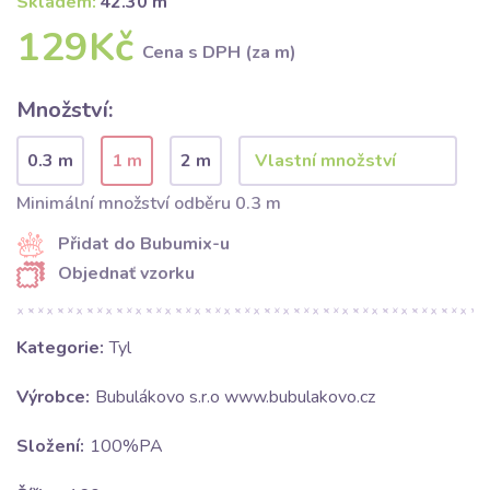
Skladem:
42.30 m
129Kč
Cena s DPH (za m)
Množství:
0.3 m
1 m
2 m
Minimální množství odběru 0.3 m
Přidat do Bubumix-u
Objednať vzorku
Kategorie:
Tyl
Výrobce:
Bubulákovo s.r.o www.bubulakovo.cz
Složení:
100%PA