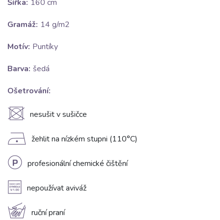
Šířka:
160 cm
Gramáž:
14 g/m2
Motív:
Puntíky
Barva:
šedá
Ošetrování:
U
nesušit v sušičce
D
žehlit na nízkém stupni (110°C)
L
profesionální chemické čištění
A
nepoužívat aviváž
c
ruční praní