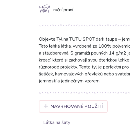
c
ruční praní
Objevte Tyl na TUTU SPOT dark taupe – jemný,
Tato lehká látka, vyrobená ze 100% polyamid
a stálobarevná. S gramáží pouhých 14 g/m2 j
kreací, které si zachovají svou éterickou leh
různorodé projekty. Tento tyl je perfektní pro
šatiček, karnevalových převleků nebo svatebn
jemností a jedinečným vzorem.
NAVRHOVANÉ POUŽITÍ
Látka na šaty