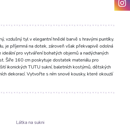
 vzdušný tyl v elegantní hnědé barvě s hravými puntíky.
u, je příjemná na dotek, zároveň však překvapivě odolná
e ideální pro vytváření bohatých objemů a nadýchaných
kost. Šíře 160 cm poskytuje dostatek materiálu pro
 šití ikonických TUTU sukní, baletních kostýmů, dětských
ích dekorací. Vytvořte s ním snové kousky, které okouzlí
Látka na sukni