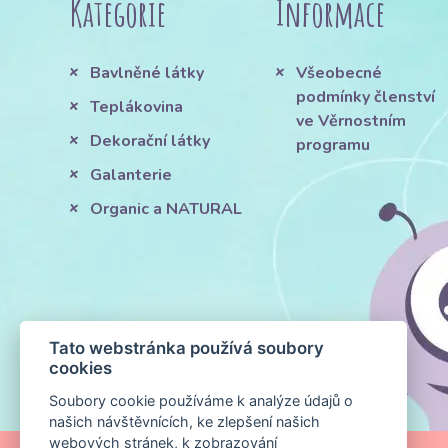
Kategorie
Informace
Bavlněné látky
Všeobecné
podmínky členství
Teplákovina
ve Věrnostním
Dekorační látky
programu
Galanterie
Organic a NATURAL
Tato webstránka používá soubory
cookies
Soubory cookie používáme k analýze údajů o
našich návštěvnících, ke zlepšení našich
webových stránek, k zobrazování