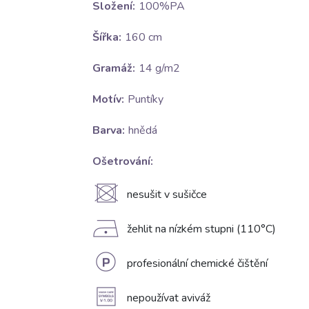
Složení:
100%PA
Šířka:
160 cm
Gramáž:
14 g/m2
Motív:
Puntíky
Barva:
hnědá
Ošetrování:
U
nesušit v sušičce
D
žehlit na nízkém stupni (110°C)
L
profesionální chemické čištění
A
nepoužívat aviváž