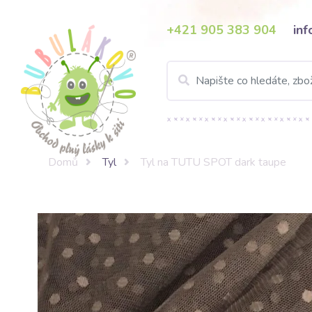
+421 905 383 904
in
Domů
Tyl
Tyl na TUTU SPOT dark taupe