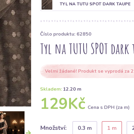
TYL NA TUTU SPOT DARK TAUPE
Číslo produktu: 62850
Tyl na TUTU SPOT dark 
Velmi žádané! Produkt se vyprodá za 2
Skladem:
12.20 m
129Kč
Cena s DPH (za m)
Množství:
0.3 m
1 m