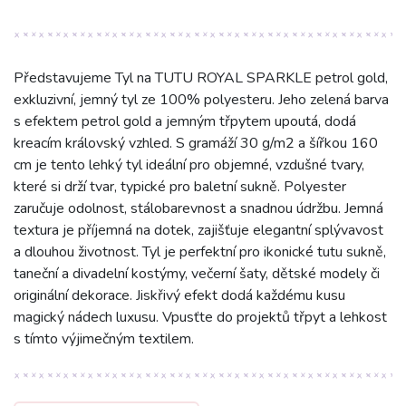
Představujeme Tyl na TUTU ROYAL SPARKLE petrol gold,
exkluzivní, jemný tyl ze 100% polyesteru. Jeho zelená barva
s efektem petrol gold a jemným třpytem upoutá, dodá
kreacím královský vzhled. S gramáží 30 g/m2 a šířkou 160
cm je tento lehký tyl ideální pro objemné, vzdušné tvary,
které si drží tvar, typické pro baletní sukně. Polyester
zaručuje odolnost, stálobarevnost a snadnou údržbu. Jemná
textura je příjemná na dotek, zajišťuje elegantní splývavost
a dlouhou životnost. Tyl je perfektní pro ikonické tutu sukně,
taneční a divadelní kostýmy, večerní šaty, dětské modely či
originální dekorace. Jiskřivý efekt dodá každému kusu
magický nádech luxusu. Vpusťte do projektů třpyt a lehkost
s tímto výjimečným textilem.