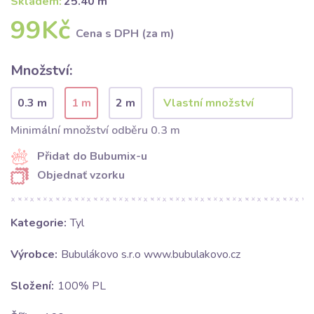
Skladem:
25.40 m
99Kč
Cena s DPH (za m)
Množství:
0.3 m
1 m
2 m
Minimální množství odběru 0.3 m
Přidat do Bubumix-u
Objednať vzorku
Kategorie:
Tyl
Výrobce:
Bubulákovo s.r.o www.bubulakovo.cz
Složení:
100% PL