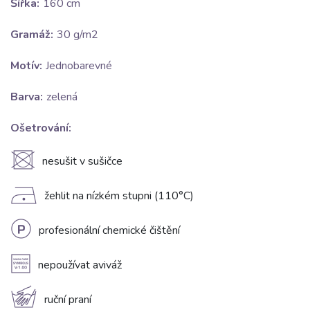
Šířka:
160 cm
Gramáž:
30 g/m2
Motív:
Jednobarevné
Barva:
zelená
Ošetrování:
U
nesušit v sušičce
D
žehlit na nízkém stupni (110°C)
L
profesionální chemické čištění
A
nepoužívat aviváž
c
ruční praní