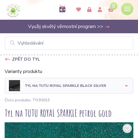
0
Využij skvělý věrnostní program >>
ZPĚT DO TYL
Varianty produktu
TYL NA TUTU ROYAL SPARKLE BLACK SILVER
Číslo produktu: TYLRS015
Tyl na TUTU ROYAL SPARKLE petrol gold