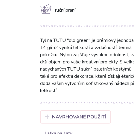
c
ruční praní
Tyl na TUTU "old green" je prémiový jednoba
14 g/m2 vyniká lehkostí a vzdušností. Jemná, 
pokožku. Nylon zajišťuje vysokou odolnost, t
drží objem pro vaše kreativní projekty. S velk
nadýchaných TUTU sukní, baletních kostýmů, 
také pro efektní dekorace, které získají éteri
dodá vašim výtvorům sofistikovaný nádech pří
lehkostí.
NAVRHOVANÉ POUŽITÍ
Látka na šaty