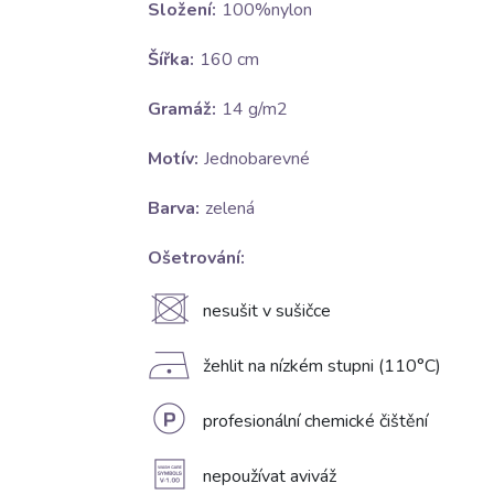
Složení:
100%nylon
Šířka:
160 cm
Gramáž:
14 g/m2
Motív:
Jednobarevné
Barva:
zelená
Ošetrování:
U
nesušit v sušičce
D
žehlit na nízkém stupni (110°C)
L
profesionální chemické čištění
A
nepoužívat aviváž