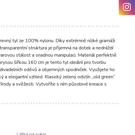
revný tyl ze 100% nylonu. Díky extrémně nízké gramáži
transparentní struktura je příjemná na dotek a nedráždí
varovou stálost a snadnou manipulaci. Materiál perfektně
orysou šířkou 160 cm je tento tyl ideální pro tvorbu
divadelních oděvů a objemných spodniček. Využijete ho
cký a elegantní vzhled. Klasický zelený odstín „old green“
rody a svěžesti. Vytvoříte s ním působivé kreace s
Látka na sukni