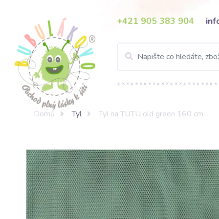
+421 905 383 904
in
Domů
Tyl
Tyl na TUTU old green 160 cm