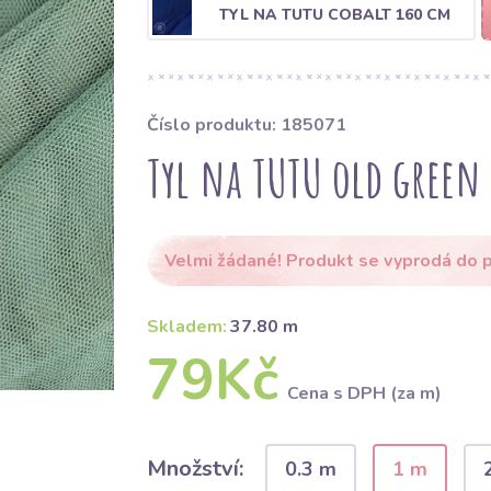
TYL NA TUTU COBALT 160 CM
Číslo produktu: 185071
Tyl na TUTU old green
Velmi žádané! Produkt se vyprodá do p
Skladem:
37.80 m
79Kč
Cena s DPH (za m)
Množství:
0.3 m
1 m