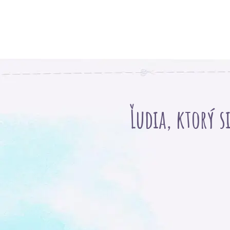
Ľudia, ktorý s