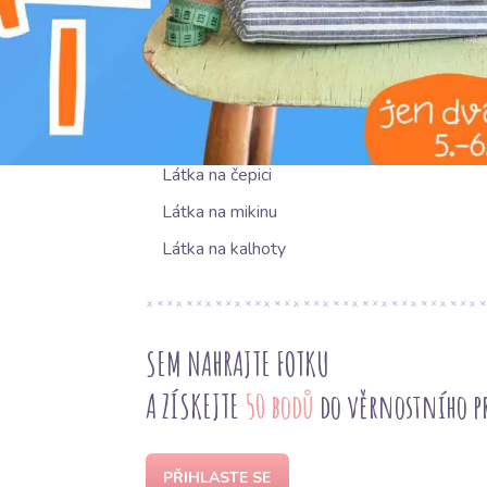
NAVRHOVANÉ POUŽITÍ
Látka na šaty
Látka na tepláky
Látka na čepici
Látka na mikinu
Látka na kalhoty
SEM NAHRAJTE FOTKU
A ZÍSKEJTE
50 bodů
do věrnostního 
PŘIHLASTE SE