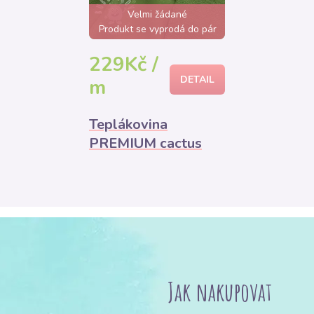
Velmi žádané
Produkt se vyprodá do pár
hodin
229Kč /
DETAIL
m
Teplákovina
PREMIUM cactus
Jak nakupovat