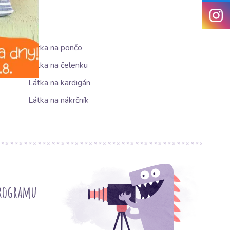
Látka na pončo
Látka na čelenku
Látka na kardigán
Látka na nákrčník
programu