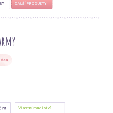
EY
DALŠÍ PRODUKTY
army
 den
2 m