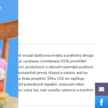
rá v sobě snoubí špičkovou kvalitu a praktický design.
ém odstínu je vyrobena z kombinace 95% prvotřídní
mečnou měkkost, prodyšnost a zároveň optimální pružnost
plákovina dostatečně pevná, hřejivá a odolná, aniž by
šení a širokou škálu projektů. Šířka 150 cm zajišťuje
 volba pro šití pohodlných tepláků, stylových mikin,
ých oděvů pro volný čas, kde oceníte odolnost a komfort.
ou látkou.