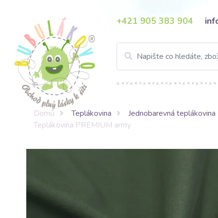
+421 905 383 904
in
Domů
Teplákovina
Jednobarevná teplákovina
Teplákovina PREMIUM army