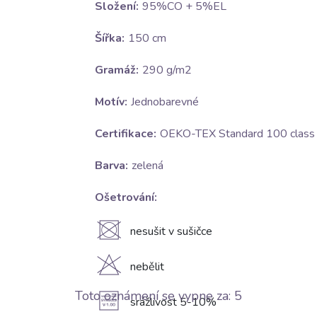
Složení:
95%CO + 5%EL
Šířka:
150 cm
Gramáž:
290 g/m2
Motív:
Jednobarevné
Certifikace:
OEKO-TEX Standard 100 class I
Barva:
zelená
Ošetrování:
U
nesušit v sušičce
H
nebělit
Toto oznámení se vypne za:
4
A
srážlivost 5-10%