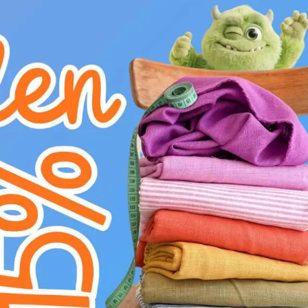
D
žehlit na nízkém stupni (110°C)
L
profesionální chemické čištění
g
prát na 30°C
Představujeme teplákovinu PREMIUM army, kte
Tato jednobarevná látka v nadčasovém zelen
bavlny a 5% elastanu, což jí propůjčuje výji
pro volnost pohybu. S gramáží 290 g/m² je te
ztrácela na komfortu. Ideální pro celoroční no
pohodlné stříhání a minimální odpad. Perfektní
dětského oblečení, sportovních setů nebo jin
Objevte nekonečné možnosti s touto prémiov