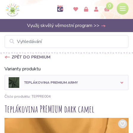
0
Využij skvělý věrnostní program >>
ZPĚT DO PREMIUM
Varianty produktu
TEPLÁKOVINA PREMIUM ARMY
Číslo produktu: TEPPRE004
Teplákovina PREMIUM dark camel