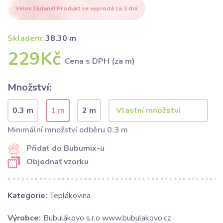
Velmi žádané! Produkt se vyprodá za 3 dní
Skladem:
38.30 m
229Kč
Cena s DPH (za m)
Množství:
0.3 m
1 m
2 m
Minimální množství odběru 0.3 m
Přidat do Bubumix-u
Objednať vzorku
Kategorie:
Teplákovina
Výrobce:
Bubulákovo s.r.o www.bubulakovo.cz