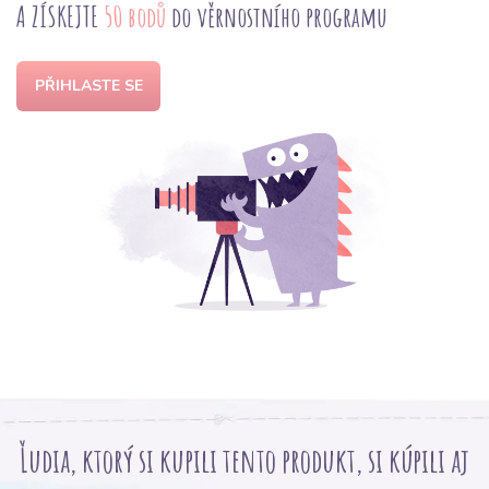
A ZÍSKEJTE
50 bodů
do věrnostního programu
PŘIHLASTE SE
Ľudia, ktorý si kupili tento produkt, si kúpili aj