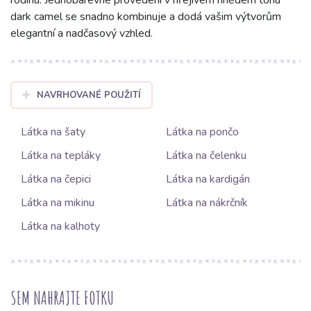
rodinu. Jednobarevné provedení v hřejivém hnědém tónu
dark camel se snadno kombinuje a dodá vašim výtvorům
elegantní a nadčasový vzhled.
NAVRHOVANÉ POUŽITÍ
Látka na šaty
Látka na pončo
Látka na tepláky
Látka na čelenku
Látka na čepici
Látka na kardigán
Látka na mikinu
Látka na nákrčník
Látka na kalhoty
SEM NAHRAJTE FOTKU