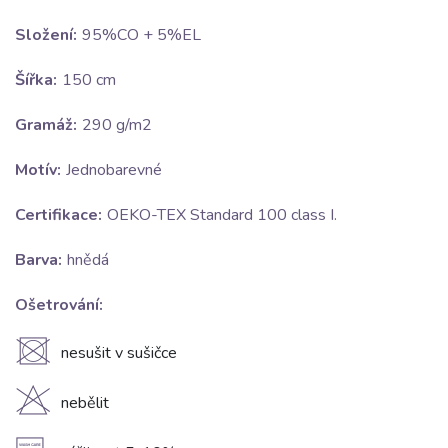
Složení:
95%CO + 5%EL
Šířka:
150 cm
Gramáž:
290 g/m2
Motív:
Jednobarevné
Certifikace:
OEKO-TEX Standard 100 class I.
Barva:
hnědá
Ošetrování:
U
nesušit v sušičce
H
nebělit