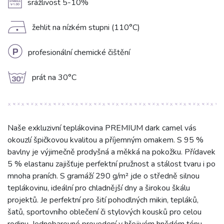
A
srážlivost 5-10%
D
žehlit na nízkém stupni (110°C)
L
profesionální chemické čištění
g
prát na 30°C
Naše exkluzivní teplákovina PREMIUM dark camel vás
okouzlí špičkovou kvalitou a příjemným omakem. S 95 %
bavlny je výjimečně prodyšná a měkká na pokožku. Přídavek
5 % elastanu zajišťuje perfektní pružnost a stálost tvaru i po
mnoha praních. S gramáží 290 g/m² jde o středně silnou
teplákovinu, ideální pro chladnější dny a širokou škálu
projektů. Je perfektní pro šití pohodlných mikin, tepláků,
šatů, sportovního oblečení či stylových kousků pro celou