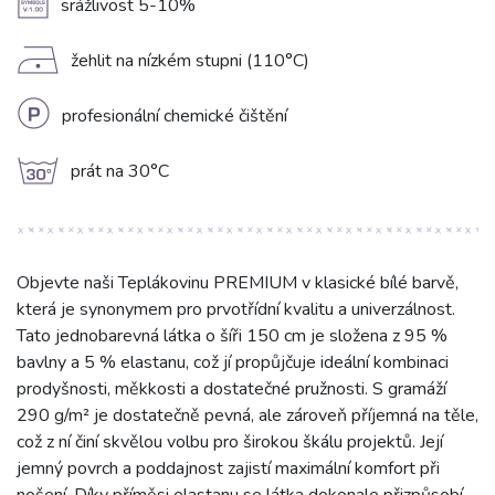
A
srážlivost 5-10%
D
žehlit na nízkém stupni (110°C)
L
profesionální chemické čištění
g
prát na 30°C
Objevte naši Teplákovinu PREMIUM v klasické bílé barvě,
která je synonymem pro prvotřídní kvalitu a univerzálnost.
Tato jednobarevná látka o šíři 150 cm je složena z 95 %
bavlny a 5 % elastanu, což jí propůjčuje ideální kombinaci
prodyšnosti, měkkosti a dostatečné pružnosti. S gramáží
290 g/m² je dostatečně pevná, ale zároveň příjemná na těle,
což z ní činí skvělou volbu pro širokou škálu projektů. Její
jemný povrch a poddajnost zajistí maximální komfort při