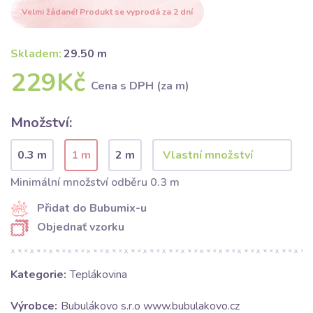
Velmi žádané! Produkt se vyprodá za 2 dní
Skladem:
29.50 m
229Kč
Cena s DPH (za m)
Množství:
0.3 m
1 m
2 m
Minimální množství odběru 0.3 m
Přidat do Bubumix-u
Objednať vzorku
Kategorie:
Teplákovina
Výrobce:
Bubulákovo s.r.o www.bubulakovo.cz