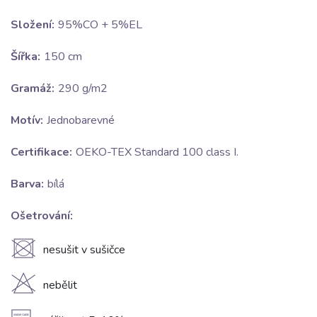
Složení:
95%CO + 5%EL
Šířka:
150 cm
Gramáž:
290 g/m2
Motív:
Jednobarevné
Certifikace:
OEKO-TEX Standard 100 class I.
Barva:
bílá
Ošetrování:
U
nesušit v sušičce
H
nebělit