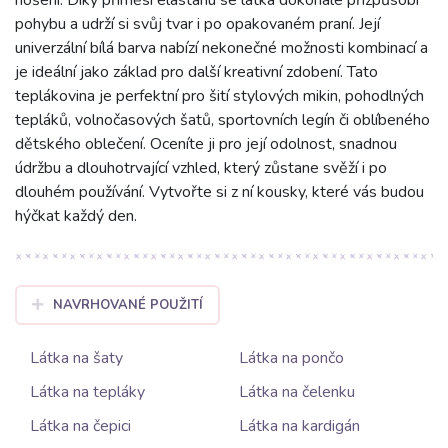
nošení. Díky příměsi elastanu se látka dokonale přizpůsobí
pohybu a udrží si svůj tvar i po opakovaném praní. Její
univerzální bílá barva nabízí nekonečné možnosti kombinací a
je ideální jako základ pro další kreativní zdobení. Tato
teplákovina je perfektní pro šití stylových mikin, pohodlných
tepláků, volnočasových šatů, sportovních legín či oblíbeného
dětského oblečení. Oceníte ji pro její odolnost, snadnou
údržbu a dlouhotrvající vzhled, který zůstane svěží i po
dlouhém používání. Vytvořte si z ní kousky, které vás budou
hýčkat každý den.
NAVRHOVANÉ POUŽITÍ
Látka na šaty
Látka na pončo
Látka na tepláky
Látka na čelenku
Látka na čepici
Látka na kardigán