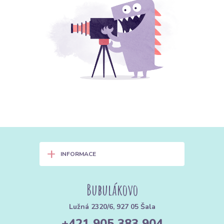
+
INFORMACE
Bubulákovo
Lužná 2320/6, 927 05 Šala
+421 905 383 904