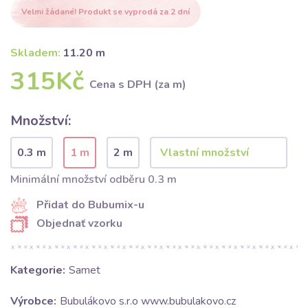
Velmi žádané! Produkt se vyprodá za 2 dní
Skladem:
11.20 m
315Kč
Cena s DPH (za m)
Množství:
0.3 m
1 m
2 m
Minimální množství odběru 0.3 m
Přidat do Bubumix-u
Objednať vzorku
Kategorie:
Samet
Výrobce:
Bubulákovo s.r.o www.bubulakovo.cz