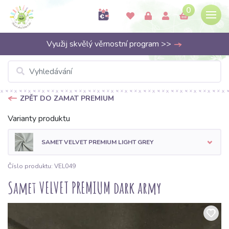
0
Využij skvělý věrnostní program >>
ZPĚT DO ZAMAT PREMIUM
Varianty produktu
SAMET VELVET PREMIUM LIGHT GREY
Číslo produktu: VEL049
Samet VELVET PREMIUM dark army