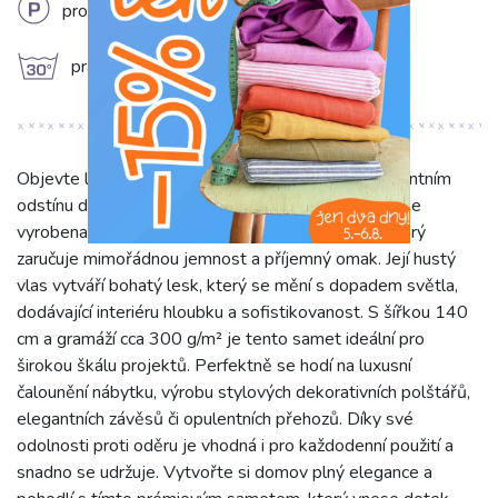
L
profesionální chemické čištění
g
prát na 30°C
Objevte luxusní samet VELVET PREMIUM v elegantním
odstínu dark army zelené. Tato jednobarevná látka je
vyrobena z vysoce kvalitního 100% polyesteru, který
zaručuje mimořádnou jemnost a příjemný omak. Její hustý
vlas vytváří bohatý lesk, který se mění s dopadem světla,
dodávající interiéru hloubku a sofistikovanost. S šířkou 140
cm a gramáží cca 300 g/m² je tento samet ideální pro
širokou škálu projektů. Perfektně se hodí na luxusní
čalounění nábytku, výrobu stylových dekorativních polštářů,
elegantních závěsů či opulentních přehozů. Díky své
odolnosti proti oděru je vhodná i pro každodenní použití a
snadno se udržuje. Vytvořte si domov plný elegance a