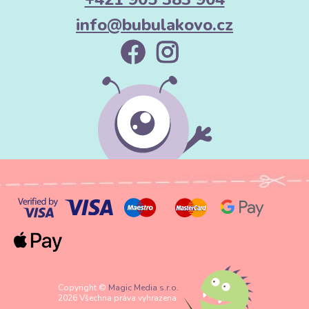
info@bubulakovo.cz
Copyright ©
Magic Media s.r.o.
2026 Všechna práva vyhrazena