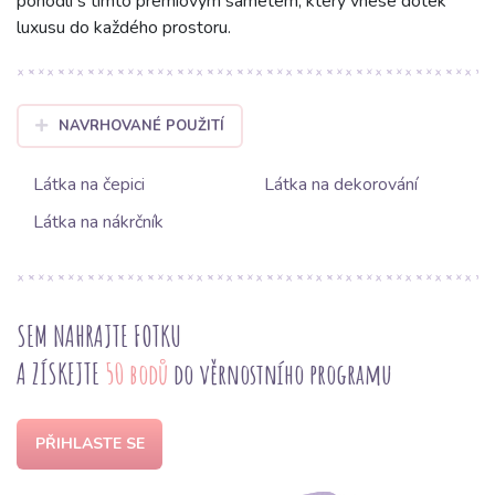
pohodlí s tímto prémiovým sametem, který vnese dotek
luxusu do každého prostoru.
NAVRHOVANÉ POUŽITÍ
Látka na čepici
Látka na dekorování
Látka na nákrčník
SEM NAHRAJTE FOTKU
A ZÍSKEJTE
50 bodů
do věrnostního programu
PŘIHLASTE SE