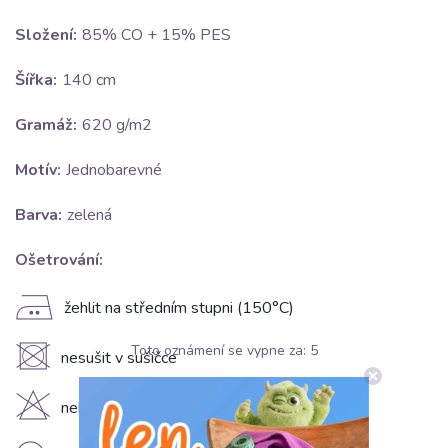
Složení:
85% CO + 15% PES
Šířka:
140 cm
Gramáž:
620 g/m2
Motív:
Jednobarevné
Barva:
zelená
Ošetrování:
E
žehlit na středním stupni (150°C)
Toto oznámení se vypne za:
5
U
nesušit v sušičce
H
nebělit