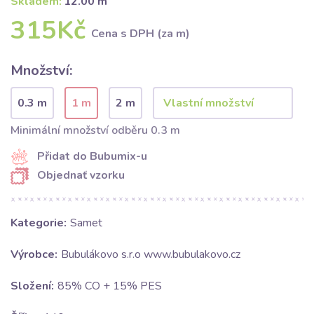
Skladem:
12.00 m
315Kč
Cena s DPH (za m)
Množství:
0.3 m
1 m
2 m
Minimální množství odběru 0.3 m
Přidat do Bubumix-u
Objednať vzorku
Kategorie:
Samet
Výrobce:
Bubulákovo s.r.o www.bubulakovo.cz
Složení:
85% CO + 15% PES