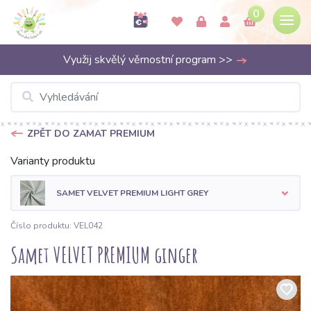
0
Využij skvělý věrnostní program >>
ZPĚT DO ZAMAT PREMIUM
Varianty produktu
SAMET VELVET PREMIUM LIGHT GREY
Číslo produktu: VEL042
Samet VELVET PREMIUM ginger