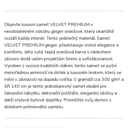
Objevte luxusní samet VELVET PREMIUM v
neodolatelném odstínu ginger oranžové, který okamžitě
rozzáří každý interiér. Tento jedinečný materiál, Samet
VELVET PREMIUM ginger, představuje vrchol elegance a
komfortu. Jeho sytá, teplá oranžová barva s nádechem
zázvoru dodá vašim projektům šmrnc a sofistikovanost.
Vyroben z vysoce kvalitních vláken, tento samet se pyšní
mimořádnou jemností na dotek a luxusním leskem, který se
mění v závislosti na dopadu světla. S gramáží cca 300 g/m² a
šíří 140 cm je tento jednobarevný samet ideální pro
čalounění nábytku, dekorační polštáře, elegantní závěsy a
další stylové bytové doplňky. Proměňte svůj domov s
dotekem prémiového sametu.