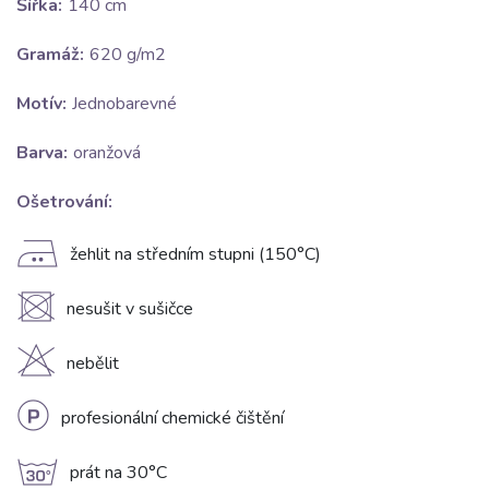
Šířka:
140 cm
Gramáž:
620 g/m2
Motív:
Jednobarevné
Barva:
oranžová
Ošetrování:
E
žehlit na středním stupni (150°C)
U
nesušit v sušičce
H
nebělit
L
profesionální chemické čištění
g
prát na 30°C