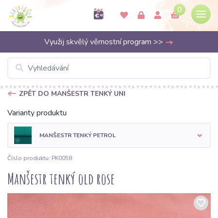
0
Využij skvělý věrnostní program >>
ZPĚT DO MANŠESTR TENKÝ UNI
Varianty produktu
MANŠESTR TENKÝ PETROL
Číslo produktu: PK0058
Manšestr tenký old rose