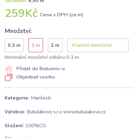
Skladem:
4.90 m
259Kč
Cena s DPH (za m)
Množství:
0.3 m
1 m
2 m
Minimální množství odběru 0.3 m
Přidat do Bubumix-u
Objednať vzorku
Kategorie:
Manšestr
Výrobce:
Bubulákovo s.r.o www.bubulakovo.cz
Složení:
100%CO