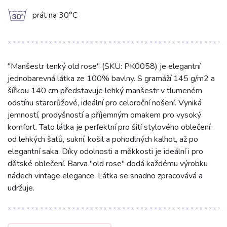
g
prát na 30°C
"Manšestr tenký old rose" (SKU: PK0058) je elegantní
jednobarevná látka ze 100% bavlny. S gramáží 145 g/m2 a
šířkou 140 cm představuje lehký manšestr v tlumeném
odstínu starorůžové, ideální pro celoroční nošení. Vyniká
jemností, prodyšností a příjemným omakem pro vysoký
komfort. Tato látka je perfektní pro šití stylového oblečení:
od lehkých šatů, sukní, košil a pohodlných kalhot, až po
elegantní saka. Díky odolnosti a měkkosti je ideální i pro
dětské oblečení. Barva "old rose" dodá každému výrobku
nádech vintage elegance. Látka se snadno zpracovává a
udržuje.