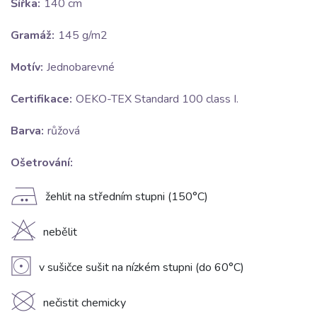
Šířka:
140 cm
Gramáž:
145 g/m2
Motív:
Jednobarevné
Certifikace:
OEKO-TEX Standard 100 class I.
Barva:
růžová
Ošetrování:
E
žehlit na středním stupni (150°C)
H
nebělit
V
v sušičce sušit na nízkém stupni (do 60°C)
K
nečistit chemicky