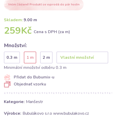
Velmi žádané! Produkt se vyprodá do pár hodin
Skladem:
9.00 m
259Kč
Cena s DPH (za m)
Množství:
0.3 m
1 m
2 m
Minimální množství odběru 0.3 m
Přidat do Bubumix-u
Objednať vzorku
Kategorie:
Manšestr
Výrobce:
Bubulákovo s.r.o www.bubulakovo.cz