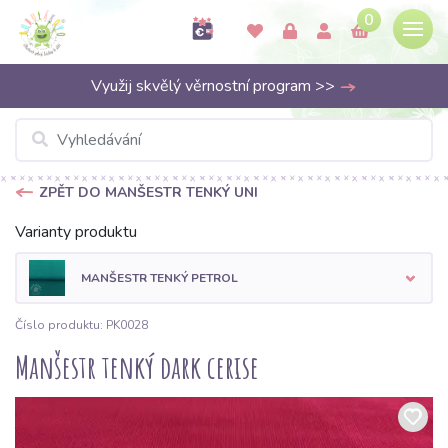
0
Využij skvělý věrnostní program >>
ZPĚT DO MANŠESTR TENKÝ UNI
Varianty produktu
MANŠESTR TENKÝ PETROL
Číslo produktu: PK0028
Manšestr tenký dark cerise