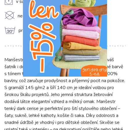
V
v sušičce sušit na nízkém stupni (do 60°C)
K
nečistit chemicky
g
prát na 30°C
Manšestr tenký dark cerise je všestranná látka pro váš
šatník i domov. Tento jemný manšestr v sytě červené barvě
s tónem tmavé třešně (dark cerise) je vyroben ze 100%
bavlny, což zaručuje prodyšnost a příjemný pocit na pokožce.
S gramáží 145 g/m2 a šíří 140 cm je ideální volbou pro
širokou škálu projektů. Jeho jemná struktura žebrování
dodává látce elegantní vzhled a měkký omak. Manšestr
tenký dark cerise je perfektní pro šití stylového oblečení –
šaty, sukně, lehké kalhoty, košile či saka. Díky odolnosti a
snadné údržbě je vhodný i pro dětské oblečení. Skvěle se
uplatní také v interiéru – na dekorativní polštáře nebo lehké