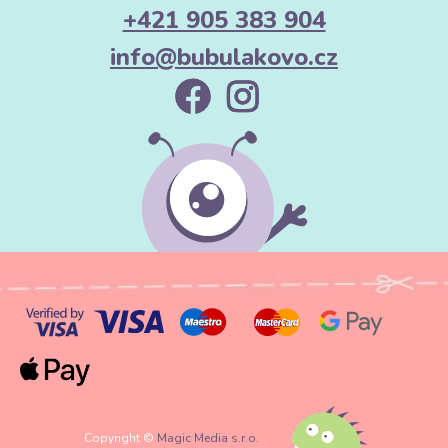
+421 905 383 904
info@bubulakovo.cz
Copyright ©
Magic Media s.r.o.