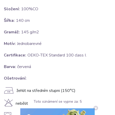
Složení:
100%CO
Šířka:
140 cm
Gramáž:
145 g/m2
Motív:
Jednobarevné
Certifikace:
OEKO-TEX Standard 100 class I.
Barva:
červená
Ošetrování:
E
žehlit na středním stupni (150°C)
Toto oznámení se vypne za:
5
H
nebělit