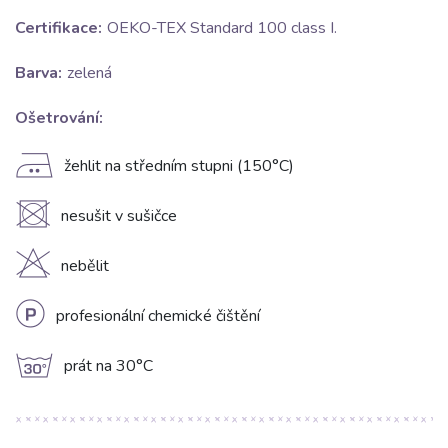
Certifikace:
OEKO-TEX Standard 100 class I.
Barva:
zelená
Ošetrování:
E
žehlit na středním stupni (150°C)
U
nesušit v sušičce
H
nebělit
L
profesionální chemické čištění
g
prát na 30°C