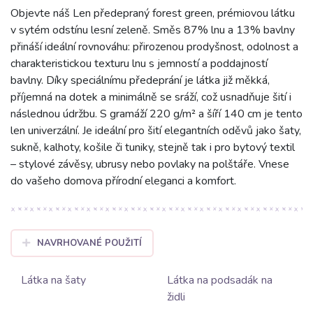
Objevte náš Len předepraný forest green, prémiovou látku
v sytém odstínu lesní zeleně. Směs 87% lnu a 13% bavlny
přináší ideální rovnováhu: přirozenou prodyšnost, odolnost a
charakteristickou texturu lnu s jemností a poddajností
bavlny. Díky speciálnímu předeprání je látka již měkká,
příjemná na dotek a minimálně se sráží, což usnadňuje šití i
následnou údržbu. S gramáží 220 g/m² a šíří 140 cm je tento
len univerzální. Je ideální pro šití elegantních oděvů jako šaty,
sukně, kalhoty, košile či tuniky, stejně tak i pro bytový textil
– stylové závěsy, ubrusy nebo povlaky na polštáře. Vnese
do vašeho domova přírodní eleganci a komfort.
NAVRHOVANÉ POUŽITÍ
Látka na šaty
Látka na podsadák na
židli