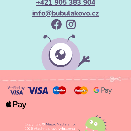
+421 905 383 904
info@bubulakovo.cz
Copyright ©
Magic Media s.r.o.
2026 Všechna práva vyhrazena