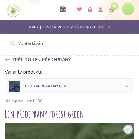
0
Využij skvělý věrnostní program >>
ZPĚT DO LEN PŘEDEPRANÝ
Varianty produktu
LEN PŘEDEPRANÝ BLUE
Číslo produktu: LI138
Len předepraný forest green