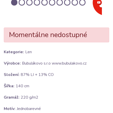
Momentálne nedostupné
Kategorie:
Len
Výrobce:
Bubulákovo s.r.o www.bubulakovo.cz
Složení:
87% LI + 13% CO
Šířka:
140 cm
Gramáž:
220 g/m2
Motív:
Jednobarevné