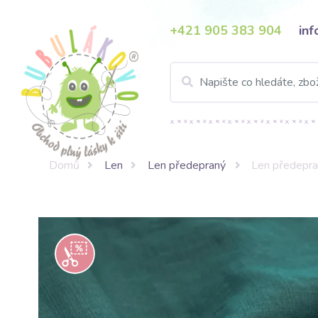
+421 905 383 904
in
Domů
Len
Len předepraný
Len předepra