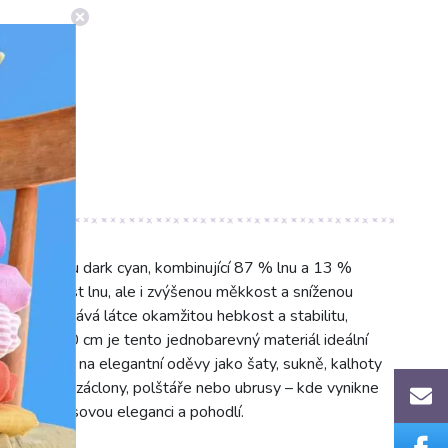
ím odstínu dark cyan, kombinující 87 % lnu a 13 %
a prodyšnost lnu, ale i zvýšenou měkkost a sníženou
úprava dodává látce okamžitou hebkost a stabilitu,
m2 a šíří 140 cm je tento jednobarevný materiál ideální
 je vhodný na elegantní oděvy jako šaty, sukně, kalhoty
vé doplňky – záclony, polštáře nebo ubrusy – kde vynikne
omova nadčasovou eleganci a pohodlí.