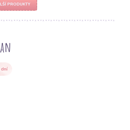
LŠÍ PRODUKTY
yan
 dní