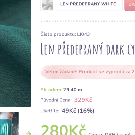
LEN PŘEDEPRANÝ WHITE
DA
Číslo produktu: LI043
Len předepraný dark c
Velmi žádané! Produkt se vyprodá za 2
Skladem:
29.40 m
329Kč
Původní Cena:
49Kč (16%)
Ušetříte:
280Kč
Cena s DPH (za m)