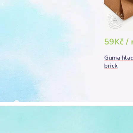
59Kč /
Guma hlad
brick