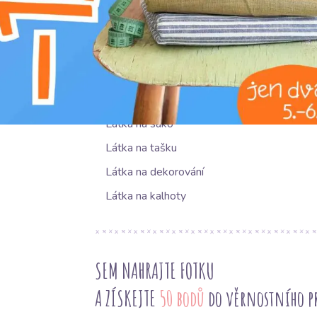
NAVRHOVANÉ POUŽITÍ
Látka na šaty
Látka na povlečení
Látka na sako
Látka na tašku
Látka na dekorování
Látka na kalhoty
SEM NAHRAJTE FOTKU
A ZÍSKEJTE
50 bodů
do věrnostního 