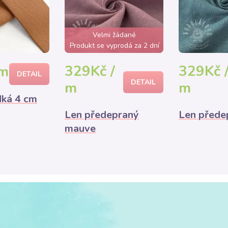
Velmi žádané
Produkt se vyprodá za 2 dní
329Kč /
329Kč 
 m
DETAIL
DETAIL
m
m
ká 4 cm
Len předepraný
Len přede
mauve