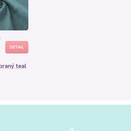
/
DETAIL
praný teal