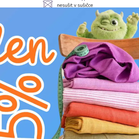
U
nesušit v sušičce
H
nebělit
L
profesionální chemické čištění
g
prát na 30°C
Představujeme náš předepraný len v elegantn
bavlny. Tato směs zajišťuje přirozenou krásu 
mačkavost díky bavlně. Speciální předepraná 
minimalizující další srážení. S gramáží 220 g/
pro široké spektrum projektů. Krásně splývá a
či košile. Skvěle poslouží i pro stylové byto
sytá barva a přírodní textura, vnášející do d