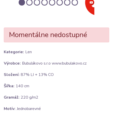
Momentálne nedostupné
Kategorie:
Len
Výrobce:
Bubulákovo s.r.o www.bubulakovo.cz
Složení:
87% LI + 13% CO
Šířka:
140 cm
Gramáž:
220 g/m2
Motív:
Jednobarevné