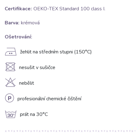
Certifikace:
OEKO-TEX Standard 100 class I.
Barva:
krémová
Ošetrování:
E
žehlit na středním stupni (150°C)
U
nesušit v sušičce
H
nebělit
L
profesionální chemické čištění
g
prát na 30°C