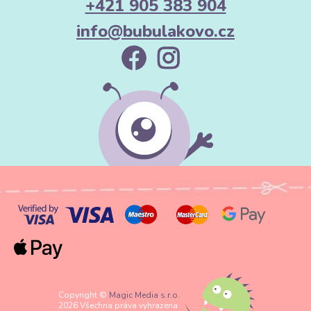
+421 905 383 904
info@bubulakovo.cz
Copyright ©
Magic Media s.r.o.
2026 Všechna práva vyhrazena