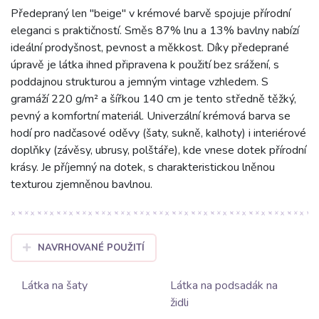
Předepraný len "beige" v krémové barvě spojuje přírodní
eleganci s praktičností. Směs 87% lnu a 13% bavlny nabízí
ideální prodyšnost, pevnost a měkkost. Díky předeprané
úpravě je látka ihned připravena k použití bez srážení, s
poddajnou strukturou a jemným vintage vzhledem. S
gramáží 220 g/m² a šířkou 140 cm je tento středně těžký,
pevný a komfortní materiál. Univerzální krémová barva se
hodí pro nadčasové oděvy (šaty, sukně, kalhoty) i interiérové
doplňky (závěsy, ubrusy, polštáře), kde vnese dotek přírodní
krásy. Je příjemný na dotek, s charakteristickou lněnou
texturou zjemněnou bavlnou.
NAVRHOVANÉ POUŽITÍ
Látka na šaty
Látka na podsadák na
židli