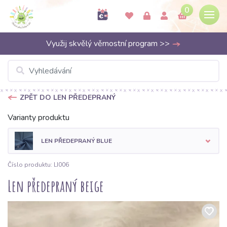
0
Využij skvělý věrnostní program >>
ZPĚT DO LEN PŘEDEPRANÝ
Varianty produktu
LEN PŘEDEPRANÝ BLUE
Číslo produktu: LI006
Len předepraný beige