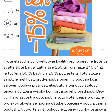
H
D
žehlit na nízkém stupni (110°C)
L
profesionální chemické čištění
g
prát na 30°C
Froté elastické light yellow je kvalitní jednobarevné froté ve
světle žluté barvě. Látka šíře 150 cm, gramáže 240 g/m2,
je tvořena 80 % bavlny a 20 % polyesteru. Toto složení
zajišťuje měkkost, prodyšnost a příjemný pocit na kůži,
zároveň dodává pružnost, elasticitu a tvarovou stálost.
Snadná údržba a vysoký komfort jsou jeho přednosti. Díky
vynikající savosti a odolnosti je toto froté ideální pro různé
projekty. Skvěle se hodí na dětské oblečení – body, pyžama,
podložky. Vytvořte z něj pohodlné župany, ručníky, osušky a