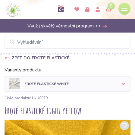
0
Využij skvělý věrnostní program >>
ZPĚT DO FROTÉ ELASTICKÉ
Varianty produktu
FROTÉ ELASTICKÉ WHITE
Číslo produktu: LNU0079
Froté elastické light yellow