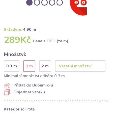
Skladem:
4.90 m
289Kč
Cena s DPH (za m)
Množství:
0.3 m
1 m
2 m
Minimální množství odběru 0.3 m
Přidat do Bubumix-u
Objednať vzorku
Kategorie:
Froté