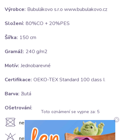
Výrobce:
Bubulákovo s.r.o www.bubulakovo.cz
Složení:
80%CO + 20%PES
Šířka:
150 cm
Gramáž:
240 g/m2
Motív:
Jednobarevné
Certifikace:
OEKO-TEX Standard 100 class I.
Barva:
žlutá
Ošetrování:
Toto oznámení se vypne za:
5
U
nesušit v sušičce
nebělit