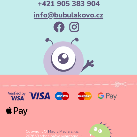
+421 905 383 904
info@bubulakovo.cz
Copyright ©
Magic Media s.r.o.
2026 Všechna práva vyhrazena