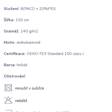
Složení:
80%CO + 20%PES
Šířka:
150 cm
Gramáž:
240 g/m2
Motív:
Jednobarevné
Certifikace:
OEKO-TEX Standard 100 class I.
Barva:
hnědá
Ošetrování:
U
nesušit v sušičce
H
nebělit