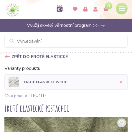
0
Využij skvělý věrnostní program >>
ZPĚT DO FROTÉ ELASTICKÉ
Varianty produktu
FROTÉ ELASTICKÉ WHITE
Číslo produktu: LNU0114
Froté elastické pistachio