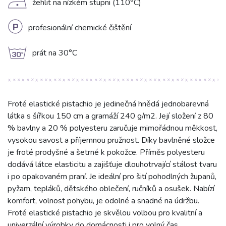
D
žehlit na nízkém stupni (110°C)
L
profesionální chemické čištění
g
prát na 30°C
Froté elastické pistachio je jedinečná hnědá jednobarevná
látka s šířkou 150 cm a gramáží 240 g/m2. Její složení z 80
% bavlny a 20 % polyesteru zaručuje mimořádnou měkkost,
vysokou savost a příjemnou pružnost. Díky bavlněné složce
je froté prodyšné a šetrné k pokožce. Příměs polyesteru
dodává látce elasticitu a zajišťuje dlouhotrvající stálost tvaru
i po opakovaném praní. Je ideální pro šití pohodlných županů,
pyžam, tepláků, dětského oblečení, ručníků a osušek. Nabízí
komfort, volnost pohybu, je odolné a snadné na údržbu.
Froté elastické pistachio je skvělou volbou pro kvalitní a
univerzální výrobky do domácnosti i pro volný čas.