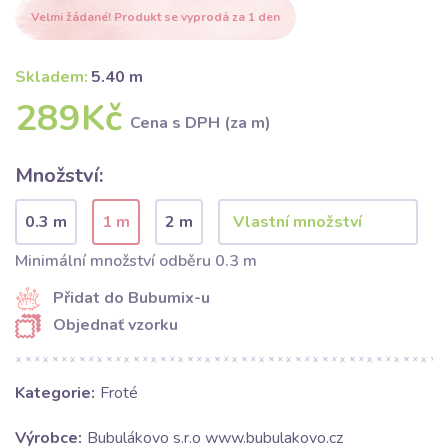
Velmi žádané! Produkt se vyprodá za 1 den
Skladem:
5.40 m
289Kč
Cena s DPH (za m)
Množství:
0.3 m
1 m
2 m
Minimální množství odběru 0.3 m
Přidat do Bubumix-u
Objednať vzorku
Kategorie:
Froté
Výrobce:
Bubulákovo s.r.o www.bubulakovo.cz