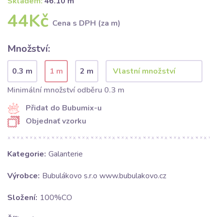
Skladem:
46.10 m
44Kč
Cena s DPH (za m)
Množství:
0.3 m
1 m
2 m
Minimální množství odběru 0.3 m
Přidat do Bubumix-u
Objednať vzorku
Kategorie:
Galanterie
Výrobce:
Bubulákovo s.r.o www.bubulakovo.cz
Složení:
100%CO