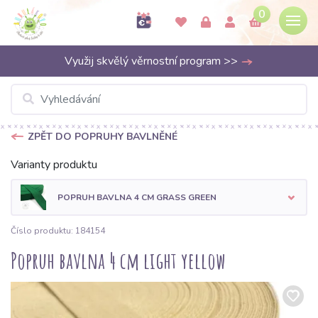
0
Využij skvělý věrnostní program >>
ZPĚT DO POPRUHY BAVLNĚNÉ
Varianty produktu
POPRUH BAVLNA 4 CM GRASS GREEN
Číslo produktu: 184154
Popruh bavlna 4 cm light yellow