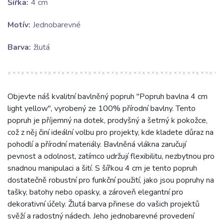
Šířka:
4 cm
Motív:
Jednobarevné
Barva:
žlutá
Objevte náš kvalitní bavlněný popruh "Popruh bavlna 4 cm
light yellow", vyrobený ze 100% přírodní bavlny. Tento
popruh je příjemný na dotek, prodyšný a šetrný k pokožce,
což z něj činí ideální volbu pro projekty, kde kladete důraz na
pohodlí a přírodní materiály. Bavlněná vlákna zaručují
pevnost a odolnost, zatímco udržují flexibilitu, nezbytnou pro
snadnou manipulaci a šití. S šířkou 4 cm je tento popruh
dostatečně robustní pro funkční použití, jako jsou popruhy na
tašky, batohy nebo opasky, a zároveň elegantní pro
dekorativní účely. Žlutá barva přinese do vašich projektů
svěží a radostný nádech. Jeho jednobarevné provedení