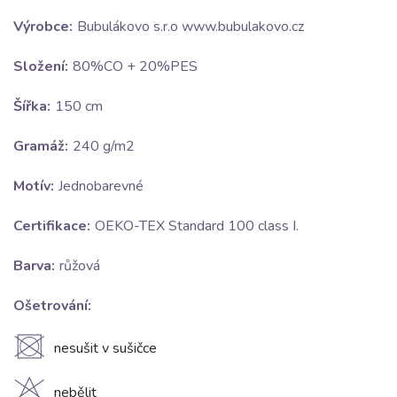
Výrobce:
Bubulákovo s.r.o www.bubulakovo.cz
Složení:
80%CO + 20%PES
Šířka:
150 cm
Gramáž:
240 g/m2
Motív:
Jednobarevné
Certifikace:
OEKO-TEX Standard 100 class I.
Barva:
růžová
Ošetrování:
U
nesušit v sušičce
nebělit