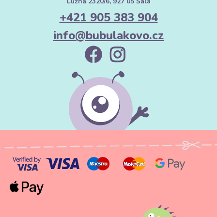
Lužná 2320/6, 927 05 Šala
+421 905 383 904
info@bubulakovo.cz