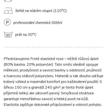
H
D
žehlit na nízkém stupni (110°C)
L
profesionální chemické čištění
g
prát na 30°C
Představujeme Froté elastické rose – něžně růžový úplet
(80% bavlna, 20% polyester). Tato směs ideálně spojuje
měkkost, prodyšnost a savost bavlny s odolností, pružností
a tvarovou stálostí polyesteru. Materiál si tak dlouho udržuje
krásný vzhled a maximální komfort pro každodenní použití. S
šířkou 150 cm a gramáží 240 g/m² je tento froté úplet
příjemně lehký, ale zároveň pevný. Smyčková struktura
garantuje mimořádnou savost a hebký pocit na kůži.
Elasticita zajišťuje dokonalé přizpůsobení a volnost pohybu.