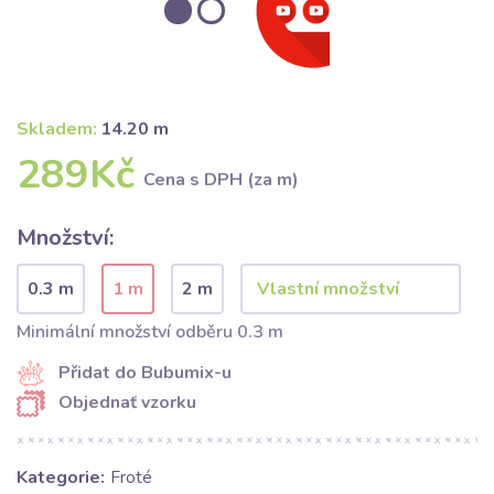
Skladem:
14.20 m
289Kč
Cena s DPH (za m)
Množství:
0.3 m
1 m
2 m
Minimální množství odběru 0.3 m
Přidat do Bubumix-u
Objednať vzorku
Kategorie:
Froté