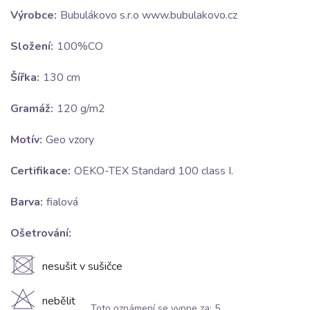
Výrobce:
Bubulákovo s.r.o www.bubulakovo.cz
Složení:
100%CO
Šířka:
130 cm
Gramáž:
120 g/m2
Motív:
Geo vzory
Certifikace:
OEKO-TEX Standard 100 class I.
Barva:
fialová
Ošetrování:
U
nesušit v sušičce
H
nebělit
Toto oznámení se vypne za:
5