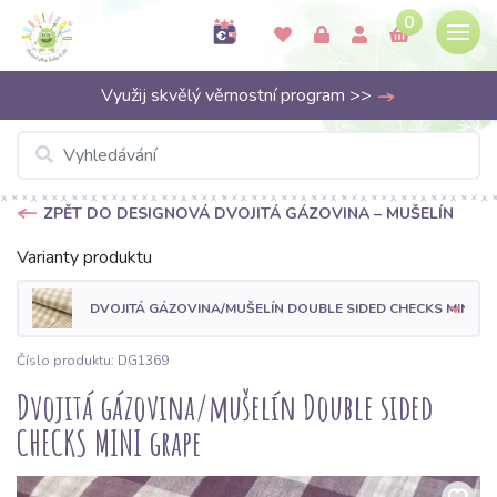
0
Využij skvělý věrnostní program >>
ZPĚT DO DESIGNOVÁ DVOJITÁ GÁZOVINA – MUŠELÍN
Varianty produktu
DVOJITÁ GÁZOVINA/MUŠELÍN DOUBLE SIDED CHECKS MINI BE
Číslo produktu: DG1369
Dvojitá gázovina/mušelín Double sided
CHECKS MINI grape