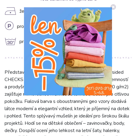
D
žehlit na nízkém stupni (110°C)
L
profesionální chemické čištění
g
prát na 30°C
Představujeme Dvojitou gázovinu/mušelín 'Double sided
CHECKS MINI grape', 100% bavlnu, která okouzlí jemností
a prodyšností. Její unikátní dvouvrstvá struktura (120 g/m2)
zajišťuje mimořádnou měkkost a lehkost, ideální pro citlivou
pokožku. Fialová barva s oboustrannými geo vzory dodává
látce moderní a elegantní vzhled, který je příjemný na dotek
i pohled. Tento splývavý mušelín je ideální pro širokou škálu
projektů. Hodí se na dětské oblečení – zavinovačky, body,
dečky. Dospělí ocení jeho lehkost na letní šaty, halenky,