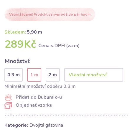
Velmi žádané! Produkt se vyprodá do pár hodin
Skladem:
5.90 m
289Kč
Cena s DPH (za m)
Množství:
0.3 m
1 m
2 m
Minimální množství odběru 0.3 m
Přidat do Bubumix-u
Objednať vzorku
Kategorie:
Dvojitá gázovina