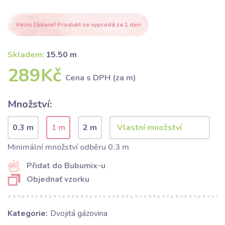
Velmi žádané! Produkt se vyprodá za 1 den
Skladem:
15.50 m
289Kč
Cena s DPH (za m)
Množství:
0.3 m
1 m
2 m
Minimální množství odběru 0.3 m
Přidat do Bubumix-u
Objednať vzorku
Kategorie:
Dvojitá gázovina