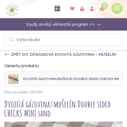
0
Využij skvělý věrnostní program >>
ZPĚT DO DESIGNOVÁ DVOJITÁ GÁZOVINA – MUŠELÍN
Varianty produktu
DVOJITÁ GÁZOVINA/MUŠELÍN DOUBLE SIDED CHECKS MINI BE
Číslo produktu: DG1367
Dvojitá gázovina/mušelín Double sided
CHECKS MINI sand