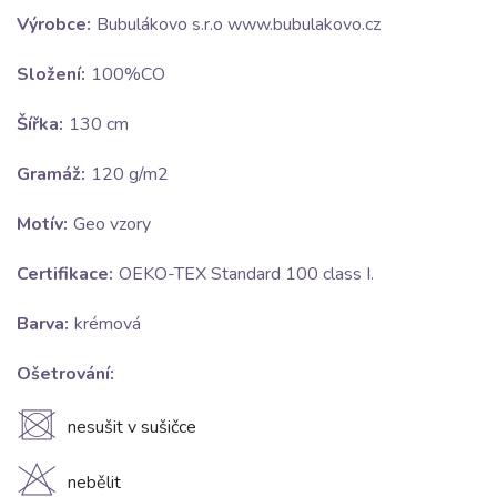
Výrobce:
Bubulákovo s.r.o www.bubulakovo.cz
Složení:
100%CO
Šířka:
130 cm
Gramáž:
120 g/m2
Motív:
Geo vzory
Certifikace:
OEKO-TEX Standard 100 class I.
Barva:
krémová
Ošetrování:
U
nesušit v sušičce
H
nebělit