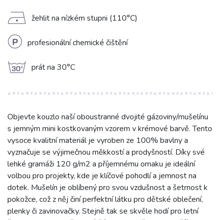
D
žehlit na nízkém stupni (110°C)
L
profesionální chemické čištění
g
prát na 30°C
Objevte kouzlo naší oboustranné dvojité gázoviny/mušelínu
s jemným mini kostkovaným vzorem v krémové barvě. Tento
vysoce kvalitní materiál je vyroben ze 100% bavlny a
vyznačuje se výjimečnou měkkostí a prodyšností. Díky své
lehké gramáži 120 g/m2 a příjemnému omaku je ideální
volbou pro projekty, kde je klíčové pohodlí a jemnost na
dotek. Mušelín je oblíbený pro svou vzdušnost a šetrnost k
pokožce, což z něj činí perfektní látku pro dětské oblečení,
plenky či zavinovačky. Stejně tak se skvěle hodí pro letní