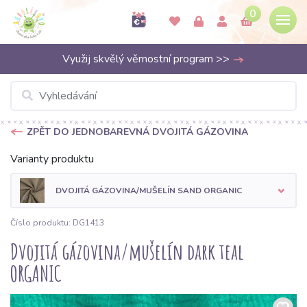
0
Využij skvělý věrnostní program >>
ZPĚT DO JEDNOBAREVNÁ DVOJITÁ GÁZOVINA
Varianty produktu
DVOJITÁ GÁZOVINA/MUŠELÍN SAND ORGANIC
Číslo produktu: DG1413
Dvojitá gázovina/mušelín dark teal
ORGANIC