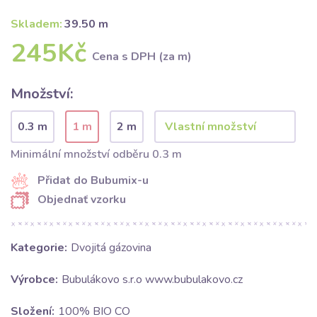
Skladem:
39.50 m
245Kč
Cena s DPH (za m)
Množství:
0.3 m
1 m
2 m
Minimální množství odběru 0.3 m
Přidat do Bubumix-u
Objednať vzorku
Kategorie:
Dvojitá gázovina
Výrobce:
Bubulákovo s.r.o www.bubulakovo.cz
Složení:
100% BIO CO