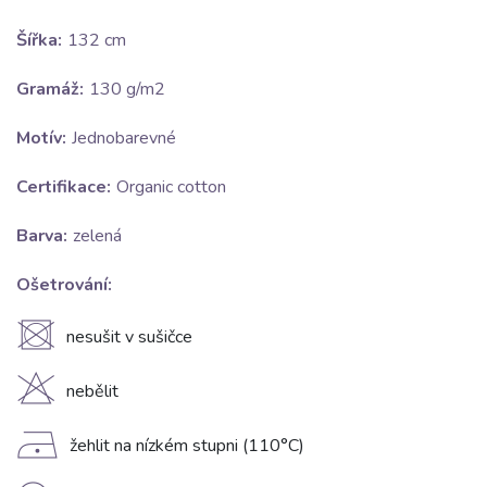
Šířka:
132 cm
Gramáž:
130 g/m2
Motív:
Jednobarevné
Certifikace:
Organic cotton
Barva:
zelená
Ošetrování:
U
nesušit v sušičce
H
nebělit
D
žehlit na nízkém stupni (110°C)