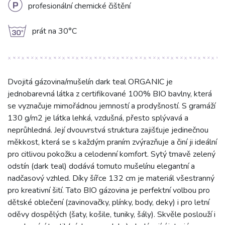
L
profesionální chemické čištění
g
prát na 30°C
Dvojitá gázovina/mušelín dark teal ORGANIC je
jednobarevná látka z certifikované 100% BIO bavlny, která
se vyznačuje mimořádnou jemností a prodyšností. S gramáží
130 g/m2 je látka lehká, vzdušná, přesto splývavá a
neprůhledná. Její dvouvrstvá struktura zajišťuje jedinečnou
měkkost, která se s každým praním zvýrazňuje a činí ji ideální
pro citlivou pokožku a celodenní komfort. Sytý tmavě zelený
odstín (dark teal) dodává tomuto mušelínu elegantní a
nadčasový vzhled. Díky šířce 132 cm je materiál všestranný
pro kreativní šití. Tato BIO gázovina je perfektní volbou pro
dětské oblečení (zavinovačky, plínky, body, deky) i pro letní
oděvy dospělých (šaty, košile, tuniky, šály). Skvěle poslouží i