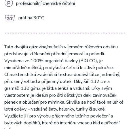
L
profesionální chemické čištění
g
prát na 30°C
Tato dvojitá gázovina/mušelín v jemném růžovém odstínu
představuje ztělesnění přírodní jemnosti a pohodlí.
Vyrobena ze 100% organické bavlny (BIO CO), je
mimořádně měkká, prodyšná a šetrná k citlivé pokožce.
Charakteristická zvrásněná textura dodává látce jedinečný,
přirozený vzhled a příjemný dotek. Díky šíři 132 cm a
gramáži 130 g/m2 je látka lehká a vzdušná. Díky svým
vlastnostem je ideální pro šití dětských dek, zavinovaček,
plenek a oblečení pro miminka. Skvěle se hodí také na lehké
letní oděvy – vzdušné šaty, halenky, tuniky či sukně.
Využijete ji i pro výrobu příjemného ložního povlečení a
bytových doplňků, které do interiéru vnesou klid a přírodní