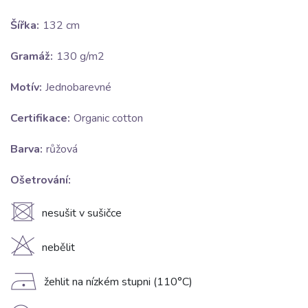
Šířka:
132 cm
Gramáž:
130 g/m2
Motív:
Jednobarevné
Certifikace:
Organic cotton
Barva:
růžová
Ošetrování:
U
nesušit v sušičce
H
nebělit
D
žehlit na nízkém stupni (110°C)