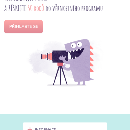
A ZÍSKEJTE
50 bodů
do věrnostního programu
PŘIHLASTE SE
+
INFORMACE