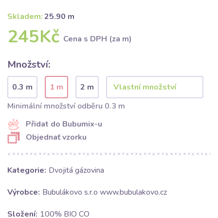
Skladem:
25.90 m
245Kč
Cena s DPH (za m)
Množství:
0.3 m
1 m
2 m
Minimální množství odběru 0.3 m
Přidat do Bubumix-u
Objednať vzorku
Kategorie:
Dvojitá gázovina
Výrobce:
Bubulákovo s.r.o www.bubulakovo.cz
Složení:
100% BIO CO