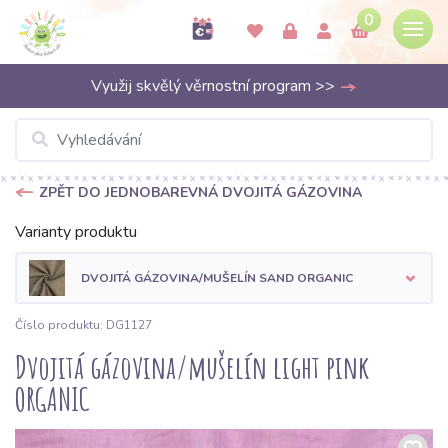
0
Využij skvělý věrnostní program >>
ZPĚT DO JEDNOBAREVNÁ DVOJITÁ GÁZOVINA
Varianty produktu
DVOJITÁ GÁZOVINA/MUŠELÍN SAND ORGANIC
Číslo produktu: DG1127
Dvojitá gázovina/mušelín light pink
ORGANIC