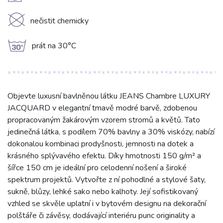
K
nečistit chemicky
g
prát na 30°C
Objevte luxusní bavlněnou látku JEANS Chambre LUXURY
JACQUARD v elegantní tmavě modré barvě, zdobenou
propracovaným žakárovým vzorem stromů a květů. Tato
jedinečná látka, s podílem 70% bavlny a 30% viskózy, nabízí
dokonalou kombinaci prodyšnosti, jemnosti na dotek a
krásného splývavého efektu. Díky hmotnosti 150 g/m² a
šířce 150 cm je ideální pro celodenní nošení a široké
spektrum projektů. Vytvořte z ní pohodlné a stylové šaty,
sukně, blůzy, lehké sako nebo kalhoty. Její sofistikovaný
vzhled se skvěle uplatní i v bytovém designu na dekorační
polštáře či závěsy, dodávající interiéru punc originality a