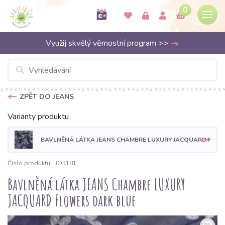
0
Využij skvělý věrnostní program >>
ZPĚT DO JEANS
Varianty produktu
BAVLNĚNÁ LÁTKA JEANS CHAMBRE LUXURY JACQUARD FLOW
Číslo produktu: BO3181
Bavlněná látka JEANS Chambre LUXURY
JACQUARD Flowers dark blue