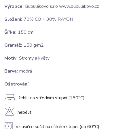
Výrobce:
Bubulákovo s.r.o www.bubulakovo.cz
Složení:
70% CO + 30% RAYON
Šířka:
150 cm
Gramáž:
150 g/m2
Motív:
Stromy a květy
Barva:
modrá
Ošetrování:
E
žehlit na středním stupni (150°C)
H
nebělit
V
v sušičce sušit na nízkém stupni (do 60°C)