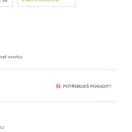
2 m
nať vzorku
POTŘEBUJEŠ PORADIT?
cz