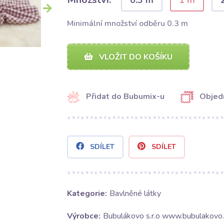
0.3 m
1 m
Minimální množství odběru 0.3 m
VLOŽIT DO KOŠÍKU
Přidat do Bubumix-u
Objed
SDÍLET
SDÍLET
Kategorie:
Bavlněné látky
Výrobce:
Bubulákovo s.r.o www.bubulakovo.