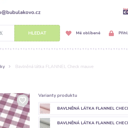
fo@bubulakovo.cz
HLEDAT
Mé oblíbené
Přihl
tky
Bavlněná látka FLANNEL Check mauve
Varianty produktu
BAVLNĚNÁ LÁTKA FLANNEL CHECK
BAVLNĚNÁ LÁTKA FLANNEL CHEC