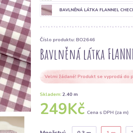
BAVLNĚNÁ LÁTKA FLANNEL CHEC
Číslo produktu: BO2646
Bavlněná látka FLANN
Velmi žádané! Produkt se vyprodá do p
Skladem:
2.40 m
249Kč
Cena s DPH (za m)
Množství: