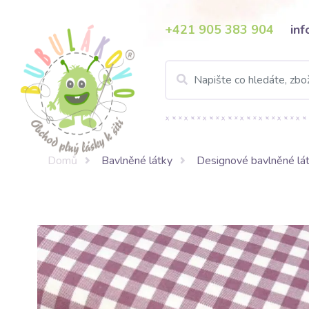
+421 905 383 904
in
Domů
Bavlněné látky
Designové bavlněné lá