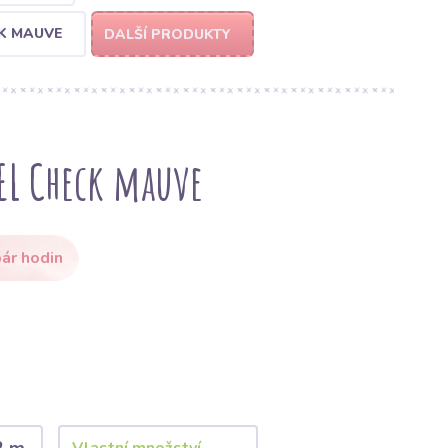
K MAUVE
DALŠÍ PRODUKTY
EL Check mauve
ár hodin