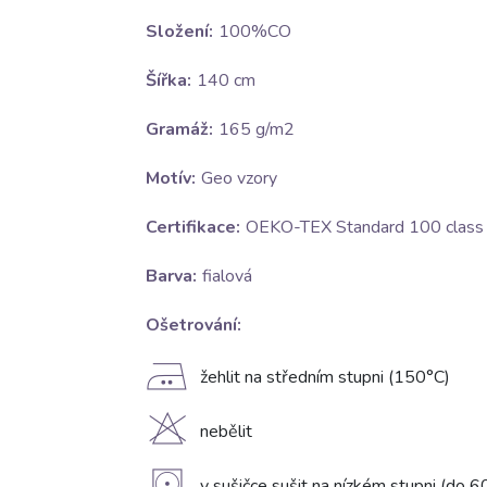
Složení:
100%CO
Šířka:
140 cm
Gramáž:
165 g/m2
Motív:
Geo vzory
Certifikace:
OEKO-TEX Standard 100 class I
Barva:
fialová
Ošetrování:
E
žehlit na středním stupni (150°C)
H
nebělit
v sušičce sušit na nízkém stupni (do 6