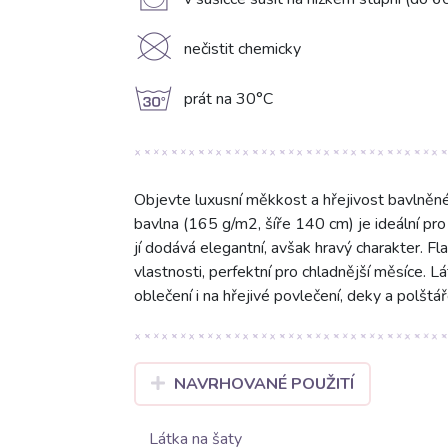
V
K
nečistit chemicky
g
prát na 30°C
Objevte luxusní měkkost a hřejivost bavln
bavlna (165 g/m2, šíře 140 cm) je ideální pro
jí dodává elegantní, avšak hravý charakter. Fl
vlastnosti, perfektní pro chladnější měsíce. L
oblečení i na hřejivé povlečení, deky a polštář
NAVRHOVANÉ POUŽITÍ
Látka na šaty