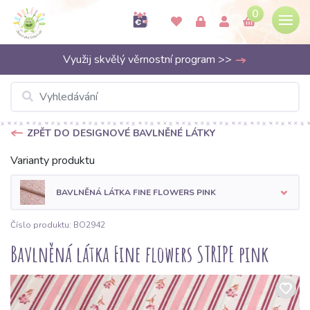
0
Využij skvělý věrnostní program >>
ZPĚT DO DESIGNOVÉ BAVLNĚNÉ LÁTKY
Varianty produktu
BAVLNĚNÁ LÁTKA FINE FLOWERS PINK
Číslo produktu: BO2942
Bavlněná látka Fine flowers STRIPE pink