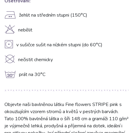
Ošetrování:
E
žehlit na středním stupni (150°C)
H
nebělit
V
v sušičce sušit na nízkém stupni (do 60°C)
K
nečistit chemicky
g
prát na 30°C
Objevte naši bavlněnou látku Fine flowers STRIPE pink s
okouzlujícím vzorem stromů a květů v pestrých barvách.
Tato 100% bavlněná látka o šíři 148 cm a gramáži 110 g/m²
je výjimečně lehká, prodyšná a příjemná na dotek, ideální i
pro citlivou pokožku. Její přírodní složení zaručuje maximální