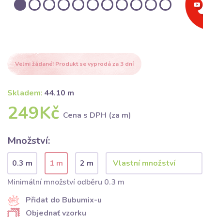
Velmi žádané! Produkt se vyprodá za 3 dní
Skladem:
44.10 m
249Kč
Cena s DPH (za m)
Množství:
0.3 m
1 m
2 m
Minimální množství odběru 0.3 m
Přidat do Bubumix-u
Objednať vzorku