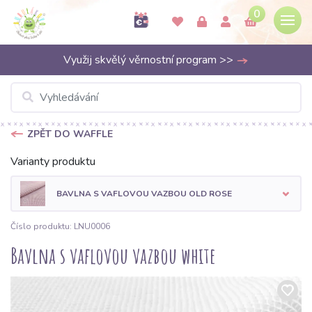
0
Využij skvělý věrnostní program >>
ZPĚT DO WAFFLE
Varianty produktu
BAVLNA S VAFLOVOU VAZBOU OLD ROSE
Číslo produktu: LNU0006
Bavlna s vaflovou vazbou white