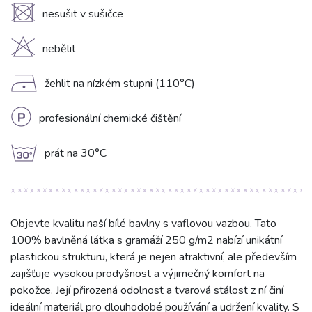
U
nesušit v sušičce
H
nebělit
D
žehlit na nízkém stupni (110°C)
L
profesionální chemické čištění
g
prát na 30°C
Objevte kvalitu naší bílé bavlny s vaflovou vazbou. Tato
100% bavlněná látka s gramáží 250 g/m2 nabízí unikátní
plastickou strukturu, která je nejen atraktivní, ale především
zajišťuje vysokou prodyšnost a výjimečný komfort na
pokožce. Její přirozená odolnost a tvarová stálost z ní činí
ideální materiál pro dlouhodobé používání a udržení kvality. S