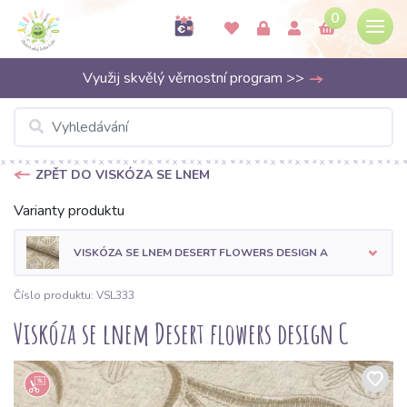
0
Využij skvělý věrnostní program >>
ZPĚT DO VISKÓZA SE LNEM
Varianty produktu
VISKÓZA SE LNEM DESERT FLOWERS DESIGN A
Číslo produktu: VSL333
Viskóza se lnem Desert flowers design C