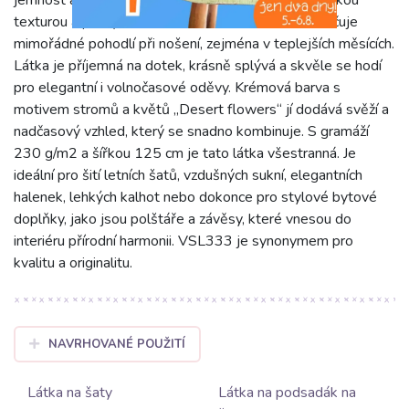
texturou a prodyšností lnu. Tato unikátní směs zaručuje
mimořádné pohodlí při nošení, zejména v teplejších měsících.
Látka je příjemná na dotek, krásně splývá a skvěle se hodí
pro elegantní i volnočasové oděvy. Krémová barva s
motivem stromů a květů „Desert flowers“ jí dodává svěží a
nadčasový vzhled, který se snadno kombinuje. S gramáží
230 g/m2 a šířkou 125 cm je tato látka všestranná. Je
ideální pro šití letních šatů, vzdušných sukní, elegantních
halenek, lehkých kalhot nebo dokonce pro stylové bytové
doplňky, jako jsou polštáře a závěsy, které vnesou do
interiéru přírodní harmonii. VSL333 je synonymem pro
kvalitu a originalitu.
NAVRHOVANÉ POUŽITÍ
Látka na šaty
Látka na podsadák na