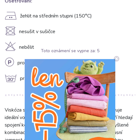
Ošetrování:
E
žehlit na středním stupni (150°C)
U
nesušit v sušičce
H
nebělit
Toto oznámení se vypne za:
5
L
profesionální chemické čištění
g
prát na 30°C
Viskóza se lnem Desert flowers design C představuje
ideální volbu pro milovníky přírodních materiálů, kteří hledají
spojení komfortu a jedinečného vzhledu. Díky promyšlené
kombinaci 80 % viskózy a 20 % lnu látka nabízí luxusní
jemnost a splývavost viskózy spolu s charakteristickou