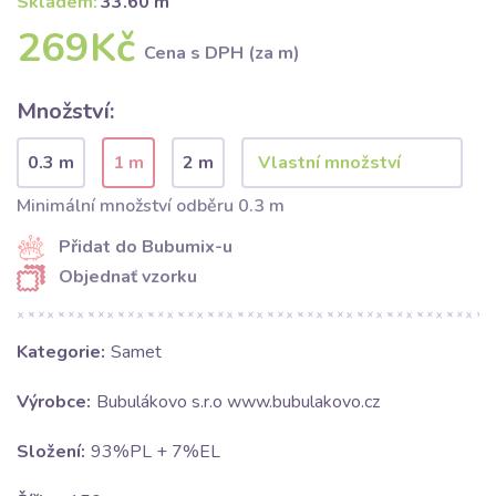
Skladem:
33.60 m
269Kč
Cena s DPH (za m)
Množství:
0.3 m
1 m
2 m
Minimální množství odběru 0.3 m
Přidat do Bubumix-u
Objednať vzorku
Kategorie:
Samet
Výrobce:
Bubulákovo s.r.o www.bubulakovo.cz
Složení:
93%PL + 7%EL