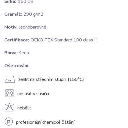
Šířka:
150 cm
Gramáž:
290 g/m2
Motív:
Jednobarevné
Certifikace:
OEKO-TEX Standard 100 class II.
Barva:
šedá
Ošetrování:
E
žehlit na středním stupni (150°C)
U
nesušit v sušičce
H
nebělit
L
profesionální chemické čištění