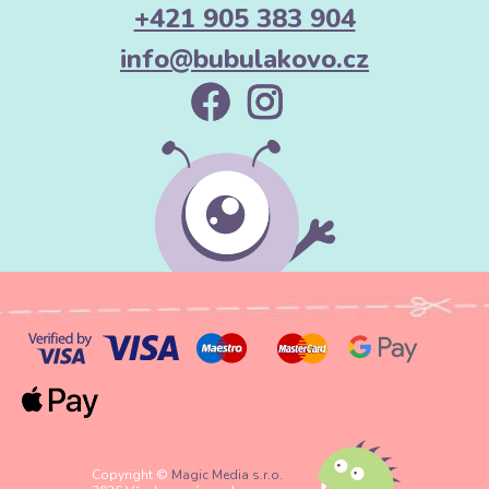
+421 905 383 904
info@bubulakovo.cz
Copyright ©
Magic Media s.r.o.