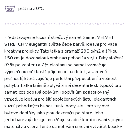
g
prát na 30°C
Představujeme luxusní strečový samet Samet VELVET
STRETCH v elegantní světle šedé barvě, ideální pro vaše
kreativní projekty. Tato látka s gramáží 290 g/m2 a šířkou
150 cm je dokonalou kombinací pohodlí a stylu. Díky složení
93% polyesteru a 7% elastanu se samet vyznačuje
výjimečnou měkkostí, příjemnou na dotek, a zároveň
pružností, která zajišťuje perfektní přizpůsobení a volnost
pohybu. Látka krásně splývá a má decentní lesk typický pro
samet, což dodává oděvům i doplňkům sofistikovaný
vzhled. Je ideální pro šití společenských šatů, elegantních
sukní, pohodlných kalhot, tunik, body, ale i pro stylové
bytové doplňky jako jsou dekorační polštáře. Jeho
jednobarevný design umožňuje snadné kombinování s jinými
materiály a vzory. Tento samet vám umožní vytvářet kousky,