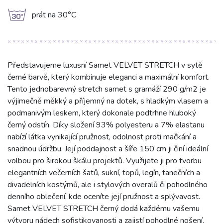
g
prát na 30°C
Představujeme luxusní Samet VELVET STRETCH v sytě
černé barvě, který kombinuje eleganci a maximální komfort.
Tento jednobarevný stretch samet s gramáží 290 g/m2 je
výjimečně měkký a příjemný na dotek, s hladkým vlasem a
podmanivým leskem, který dokonale podtrhne hluboký
černý odstín. Díky složení 93% polyesteru a 7% elastanu
nabízí látka vynikající pružnost, odolnost proti mačkání a
snadnou údržbu. Její poddajnost a šíře 150 cm ji činí ideální
volbou pro širokou škálu projektů. Využijete ji pro tvorbu
elegantních večerních šatů, sukní, topů, legín, tanečních a
divadelních kostýmů, ale i stylových overalů či pohodlného
denního oblečení, kde oceníte její pružnost a splývavost.
Samet VELVET STRETCH černý dodá každému vašemu
výtvoru nádech sofistikovanosti a zajistí pohodlné nošení.