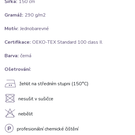
Šířka:
150 cm
Gramáž:
290 g/m2
Motív:
Jednobarevné
Certifikace:
OEKO-TEX Standard 100 class II.
Barva:
černá
Ošetrování:
E
žehlit na středním stupni (150°C)
U
nesušit v sušičce
H
nebělit
L
profesionální chemické čištění