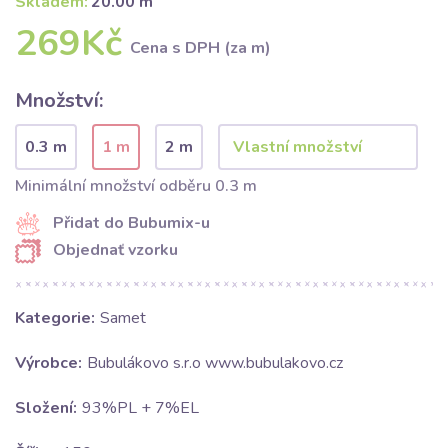
Skladem:
20.00 m
269Kč
Cena s DPH (za m)
Množství:
0.3 m
1 m
2 m
Minimální množství odběru 0.3 m
Přidat do Bubumix-u
Objednať vzorku
Kategorie:
Samet
Výrobce:
Bubulákovo s.r.o www.bubulakovo.cz
Složení:
93%PL + 7%EL