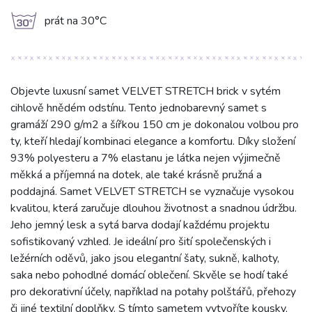
g
prát na 30°C
Objevte luxusní samet VELVET STRETCH brick v sytém
cihlově hnědém odstínu. Tento jednobarevný samet s
gramáží 290 g/m2 a šířkou 150 cm je dokonalou volbou pro
ty, kteří hledají kombinaci elegance a komfortu. Díky složení
93% polyesteru a 7% elastanu je látka nejen výjimečně
měkká a příjemná na dotek, ale také krásně pružná a
poddajná. Samet VELVET STRETCH se vyznačuje vysokou
kvalitou, která zaručuje dlouhou životnost a snadnou údržbu.
Jeho jemný lesk a sytá barva dodají každému projektu
sofistikovaný vzhled. Je ideální pro šití společenských i
ležérních oděvů, jako jsou elegantní šaty, sukně, kalhoty,
saka nebo pohodlné domácí oblečení. Skvěle se hodí také
pro dekorativní účely, například na potahy polštářů, přehozy
či jiné textilní doplňky. S tímto sametem vytvoříte kousky,