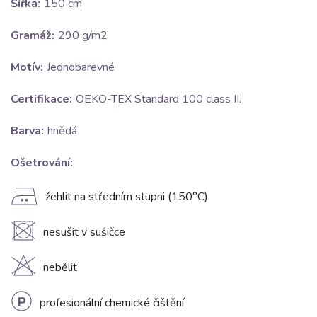
Šířka:
150 cm
Gramáž:
290 g/m2
Motív:
Jednobarevné
Certifikace:
OEKO-TEX Standard 100 class II.
Barva:
hnědá
Ošetrování:
E
žehlit na středním stupni (150°C)
U
nesušit v sušičce
H
nebělit
L
profesionální chemické čištění