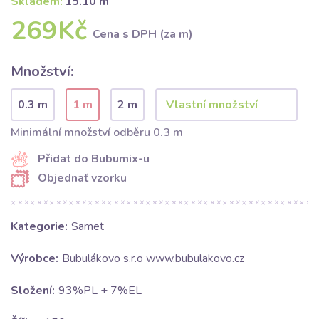
Skladem:
15.10 m
269Kč
Cena s DPH (za m)
Množství:
0.3 m
1 m
2 m
Minimální množství odběru 0.3 m
Přidat do Bubumix-u
Objednať vzorku
Kategorie:
Samet
Výrobce:
Bubulákovo s.r.o www.bubulakovo.cz
Složení:
93%PL + 7%EL