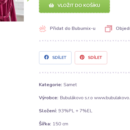
VLOŽIT DO KOŠÍKU
Přidat do Bubumix-u
Objed
SDÍLET
SDÍLET
Kategorie:
Samet
Výrobce:
Bubulákovo s.r.o www.bubulakovo.
Složení:
93%PL + 7%EL
Šířka:
150 cm