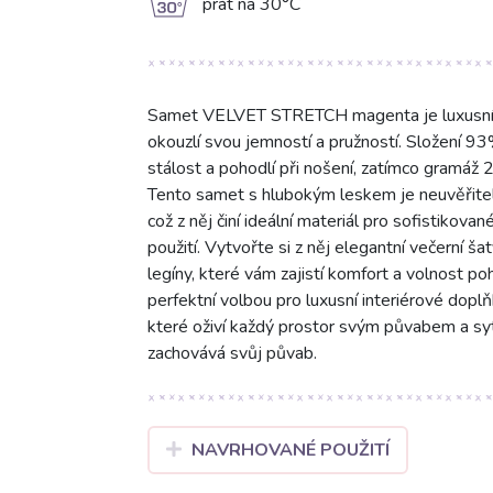
g
prát na 30°C
Samet VELVET STRETCH magenta je luxusní je
okouzlí svou jemností a pružností. Složení 93
stálost a pohodlí při nošení, zatímco gramáž 
Tento samet s hlubokým leskem je neuvěřitel
což z něj činí ideální materiál pro sofistikova
použití. Vytvořte si z něj elegantní večerní š
legíny, které vám zajistí komfort a volnos
perfektní volbou pro luxusní interiérové doplň
které oživí každý prostor svým půvabem a sy
zachovává svůj půvab.
NAVRHOVANÉ POUŽITÍ