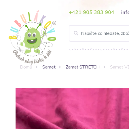
+421 905 383 904
in
Domů
Samet
Zamat STRETCH
Samet V