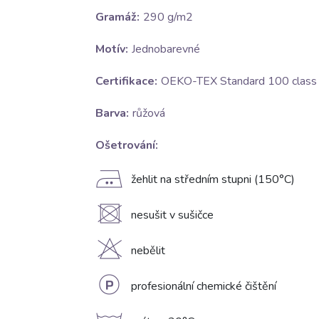
Gramáž:
290 g/m2
Motív:
Jednobarevné
Certifikace:
OEKO-TEX Standard 100 class I
Barva:
růžová
Ošetrování:
E
žehlit na středním stupni (150°C)
U
nesušit v sušičce
H
nebělit
L
profesionální chemické čištění