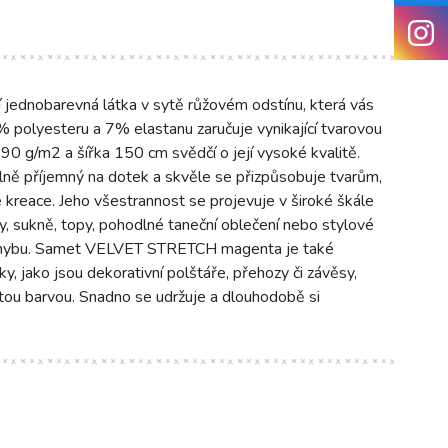
dnobarevná látka v sytě růžovém odstínu, která vás
% polyesteru a 7% elastanu zaručuje vynikající tvarovou
290 g/m2 a šířka 150 cm svědčí o její vysoké kvalitě.
ně příjemný na dotek a skvěle se přizpůsobuje tvarům,
né kreace. Jeho všestrannost se projevuje v široké škále
aty, sukně, topy, pohodlné taneční oblečení nebo stylové
t pohybu. Samet VELVET STRETCH magenta je také
ky, jako jsou dekorativní polštáře, přehozy či závěsy,
tou barvou. Snadno se udržuje a dlouhodobě si