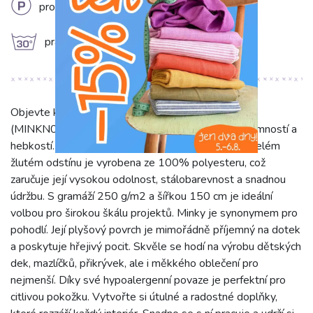
L
profesionální chemické čištění
g
prát na 30°C
Objevte kouzlo naší jedinečné látky Minky žlutá
(MINKN019), která okouzlí svou bezkonkurenční jemností a
hebkostí. Tato nádherná jednobarevná látka ve veselém
žlutém odstínu je vyrobena ze 100% polyesteru, což
zaručuje její vysokou odolnost, stálobarevnost a snadnou
údržbu. S gramáží 250 g/m2 a šířkou 150 cm je ideální
volbou pro širokou škálu projektů. Minky je synonymem pro
pohodlí. Její plyšový povrch je mimořádně příjemný na dotek
a poskytuje hřejivý pocit. Skvěle se hodí na výrobu dětských
dek, mazlíčků, přikrývek, ale i měkkého oblečení pro
nejmenší. Díky své hypoalergenní povaze je perfektní pro
citlivou pokožku. Vytvořte si útulné a radostné doplňky,