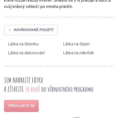
které rozzáří každý interiér. Snadno se s ní pracuje a udrží si
svůj krásný vzhled i po mnoha praních.
NAVRHOVANÉ POUŽITÍ
Látka na čelenku
Látka na čepici
Látka na dekorování
Látka na nákrčník
SEM NAHRAJTE FOTKU
A ZÍSKEJTE
50 bodů
do věrnostního programu
PŘIHLASTE SE