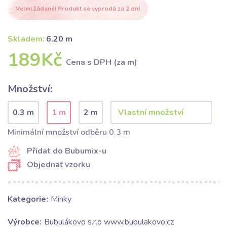
Velmi žádané! Produkt se vyprodá za 2 dní
Skladem:
6.20 m
189Kč
Cena s DPH (za m)
Množství:
0.3 m
1 m
2 m
Minimální množství odběru 0.3 m
Přidat do Bubumix-u
Objednať vzorku
Kategorie:
Minky
Výrobce:
Bubulákovo s.r.o www.bubulakovo.cz