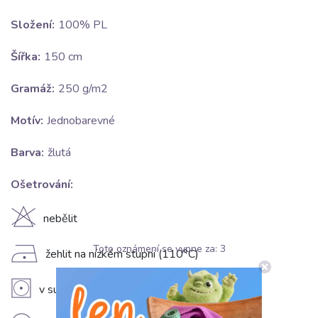
Složení:
100% PL
Šířka:
150 cm
Gramáž:
250 g/m2
Motív:
Jednobarevné
Barva:
žlutá
Ošetrování:
H
nebělit
Toto oznámení se vypne za:
2
D
žehlit na nízkém stupni (110°C)
V
v sušičce sušit na nízkém stupni (do 60°C)