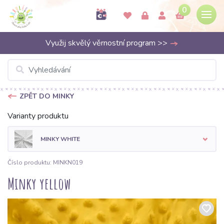
0
Využij skvělý věrnostní program >>
ZPĚT DO MINKY
Varianty produktu
MINKY WHITE
Číslo produktu: MINKN019
Minky yellow