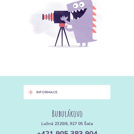
+
INFORMACE
Bubulákovo
Lužná 2320/6, 927 05 Šala
+421 905 383 904