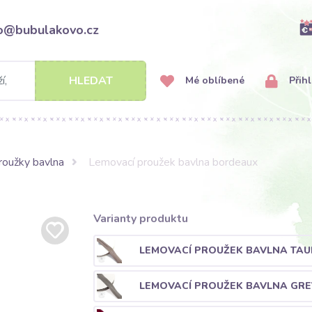
fo@bubulakovo.cz
HLEDAT
Mé oblíbené
Přihl
roužky bavlna
Lemovací proužek bavlna bordeaux
Varianty produktu
LEMOVACÍ PROUŽEK BAVLNA TAU
LEMOVACÍ PROUŽEK BAVLNA GRE