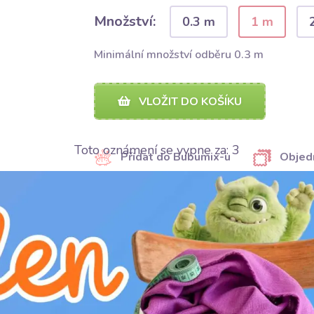
Množství:
0.3 m
1 m
Minimální množství odběru 0.3 m
VLOŽIT DO KOŠÍKU
Toto oznámení se vypne za:
2
Přidat do Bubumix-u
Objed
SDÍLET
SDÍLET
Kategorie:
Galanterie