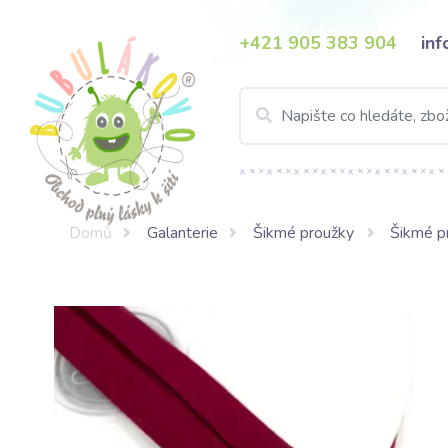
+421 905 383 904
in
Domů
Galanterie
Šikmé proužky
Šikmé p