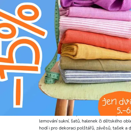
Výrobce:
Bubulákovo s.r.o www.bubulakovo.
Složení:
100%CO
Šířka:
2 cm
Motív:
Jednobarevné
Barva:
červená
Lemovací proužek bavlna bordeaux je prvotříd
projekty. Čistá bavlna je ceněna pro svou při
jako komfortní volba pro oděvy i bytové dopl
tvarově stálý, zaručující kvalitu a dlouhou ži
– dodá každému výrobku sofistikovaný vzhled. 
lemování sukní, šatů, halenek či dětského oble
hodí i pro dekoraci polštářů, závěsů, tašek a d