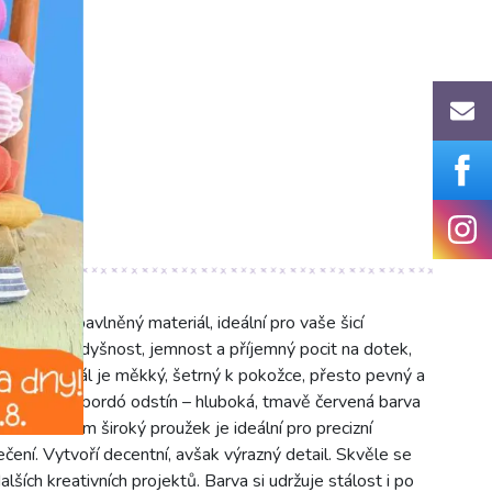
cz
ní 100% bavlněný materiál, ideální pro vaše šicí
rozenou prodyšnost, jemnost a příjemný pocit na dotek,
ňky. Materiál je měkký, šetrný k pokožce, přesto pevný a
votnost. Sytý bordó odstín – hluboká, tmavě červená barva
Tento 2 cm široký proužek je ideální pro precizní
čení. Vytvoří decentní, avšak výrazný detail. Skvěle se
alších kreativních projektů. Barva si udržuje stálost i po