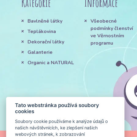
Kategorie
Informace
Bavlněné látky
Všeobecné
podmínky členství
Teplákovina
ve Věrnostním
Dekorační látky
programu
Galanterie
Organic a NATURAL
Tato webstránka používá soubory
cookies
Soubory cookie používáme k analýze údajů o
našich návštěvnících, ke zlepšení našich
webových stránek, k zobrazování