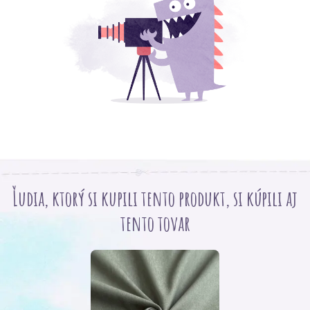
Ľudia, ktorý si kupili tento produkt, si kúpili aj
tento tovar