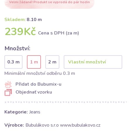
Velmi žádané! Produkt se vyprodá do pár hodin
Skladem:
8.10 m
239Kč
Cena s DPH (za m)
Množství:
0.3 m
1 m
2 m
Minimální množství odběru 0.3 m
Přidat do Bubumix-u
Objednať vzorku
Kategorie:
Jeans
Výrobce:
Bubulákovo s.r.o www.bubulakovo.cz