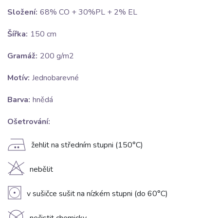
Složení:
68% CO + 30%PL + 2% EL
Šířka:
150 cm
Gramáž:
200 g/m2
Motív:
Jednobarevné
Barva:
hnědá
Ošetrování:
E
žehlit na středním stupni (150°C)
H
nebělit
V
v sušičce sušit na nízkém stupni (do 60°C)