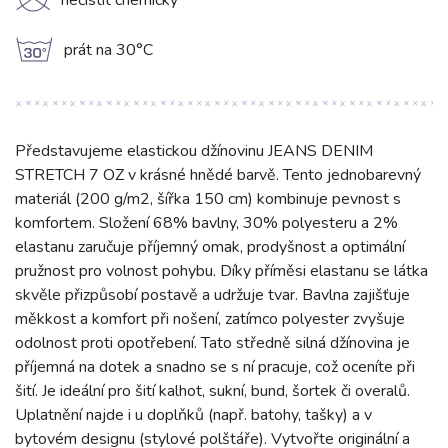
K
nečistit chemicky
g
prát na 30°C
Představujeme elastickou džínovinu JEANS DENIM
STRETCH 7 OZ v krásné hnědé barvě. Tento jednobarevný
materiál (200 g/m2, šířka 150 cm) kombinuje pevnost s
komfortem. Složení 68% bavlny, 30% polyesteru a 2%
elastanu zaručuje příjemný omak, prodyšnost a optimální
pružnost pro volnost pohybu. Díky příměsi elastanu se látka
skvěle přizpůsobí postavě a udržuje tvar. Bavlna zajišťuje
měkkost a komfort při nošení, zatímco polyester zvyšuje
odolnost proti opotřebení. Tato středně silná džínovina je
příjemná na dotek a snadno se s ní pracuje, což oceníte při
šití. Je ideální pro šití kalhot, sukní, bund, šortek či overalů.
Uplatnění najde i u doplňků (např. batohy, tašky) a v
bytovém designu (stylové polštáře). Vytvořte originální a