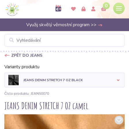
0
Využij skvělý věrnostní program >>
ZPĚT DO JEANS
Varianty produktu
JEANS DENIM STRETCH 7 OZ BLACK
Číslo produktu: JEANS0070
JEANS DENIM STRETCH 7 OZ camel