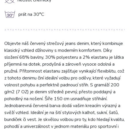
K
nečistit chemicky
g
prát na 30°C
Objevte náš červený strečový jeans denim, který kombinuje
klasický vzhled džínoviny s moderním komfortem. Díky
složení 68% bavlny, 30% polyesteru a 2% elastanu je látka
příjemná na dotek, prodyšná a zároveň vysoce odolná a
pružná. Přítomnost elastanu zajišťuje vynikající flexibilitu, což
z tohoto denimu činí ideální volbu pro oděvy, které vyžadují
volnost pohybu a perfektně padnoucí střih. S gramáží 200
g/m2 (7 OZ) je denim středně pevný, přesto poddajný a
pohodlný na nošení. Šíře 150 cm usnadňuje střihání.
Jednobarevná červená barva dodá vašim kreacím výrazný a
svěží vzhled. Ideální je na šití stylových kalhot, sukní, šatů,
bundiček či vest. Je skvělou volbou pro ty, kdo hledají kvalitu,
pohodlí a univerzálnost v jednom materiálu pro sportovní i