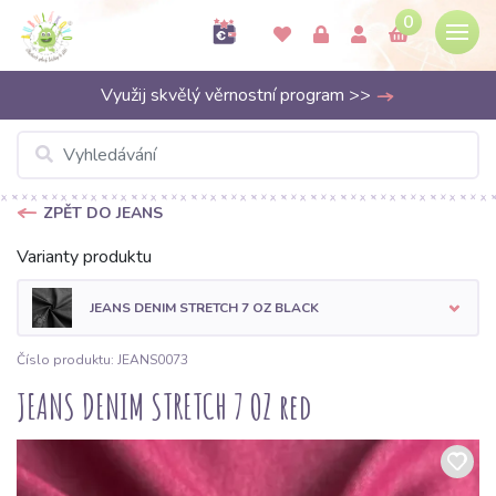
0
Využij skvělý věrnostní program >>
ZPĚT DO JEANS
Varianty produktu
JEANS DENIM STRETCH 7 OZ BLACK
Číslo produktu: JEANS0073
JEANS DENIM STRETCH 7 OZ red