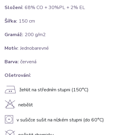
Složení:
68% CO + 30%PL + 2% EL
Šířka:
150 cm
Gramáž:
200 g/m2
Motív:
Jednobarevné
Barva:
červená
Ošetrování:
E
žehlit na středním stupni (150°C)
H
nebělit
V
v sušičce sušit na nízkém stupni (do 60°C)