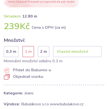
Velmi žádané! Produkt se vyprodá do pár hodin
Skladem:
12.80 m
239Kč
Cena s DPH (za m)
Množství:
0.3 m
1 m
2 m
Minimální množství odběru 0.3 m
Přidat do Bubumix-u
Objednať vzorku
Kategorie:
Jeans
Výrobce:
Bubulákovo s.r.o www.bubulakovo.cz