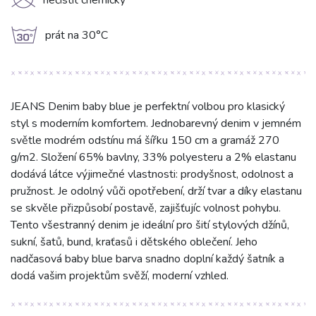
K
nečistit chemicky
g
prát na 30°C
JEANS Denim baby blue je perfektní volbou pro klasický
styl s moderním komfortem. Jednobarevný denim v jemném
světle modrém odstínu má šířku 150 cm a gramáž 270
g/m2. Složení 65% bavlny, 33% polyesteru a 2% elastanu
dodává látce výjimečné vlastnosti: prodyšnost, odolnost a
pružnost. Je odolný vůči opotřebení, drží tvar a díky elastanu
se skvěle přizpůsobí postavě, zajišťujíc volnost pohybu.
Tento všestranný denim je ideální pro šití stylových džínů,
sukní, šatů, bund, kraťasů i dětského oblečení. Jeho
nadčasová baby blue barva snadno doplní každý šatník a
dodá vašim projektům svěží, moderní vzhled.