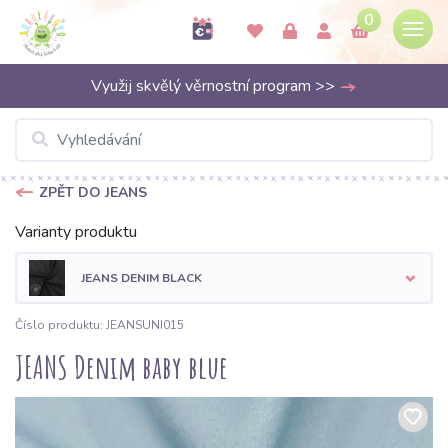
0
Využij skvělý věrnostní program >>
ZPĚT DO JEANS
Varianty produktu
JEANS DENIM BLACK
Číslo produktu: JEANSUNI015
JEANS Denim baby blue