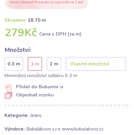
Velmi žádané! Produkt se vyprodá za 2 dní
Skladem:
18.70 m
279Kč
Cena s DPH (za m)
Množství:
0.3 m
1 m
2 m
Minimální množství odběru 0.3 m
Přidat do Bubumix-u
Objednať vzorku
Kategorie:
Jeans
Výrobce:
Bubulákovo s.r.o www.bubulakovo.cz