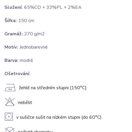
Složení:
65%CO + 33%PL + 2%EA
Šířka:
150 cm
Gramáž:
270 g/m2
Motív:
Jednobarevné
Barva:
modrá
Ošetrování:
E
žehlit na středním stupni (150°C)
H
nebělit
V
v sušičce sušit na nízkém stupni (do 60°C)