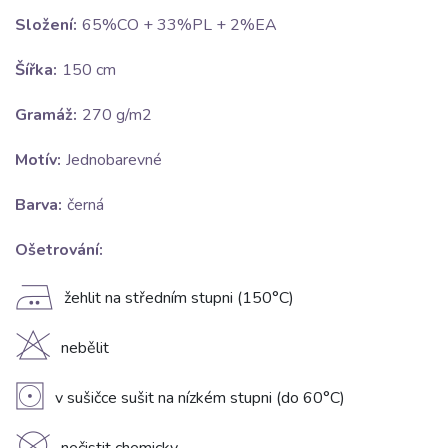
Složení:
65%CO + 33%PL + 2%EA
Šířka:
150 cm
Gramáž:
270 g/m2
Motív:
Jednobarevné
Barva:
černá
Ošetrování:
E
žehlit na středním stupni (150°C)
H
nebělit
V
v sušičce sušit na nízkém stupni (do 60°C)