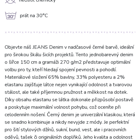
K
nečistit chemicky
g
prát na 30°C
Objevte náš JEANS Denim v nadčasové černé barvě, ideální
pro širokou škálu šicích projektů. Tento jednobarevný denim
o šířce 150 cm a gramáži 270 g/m2 představuje optimální
volbu pro ty, kteří hledají spojení pevnosti a pohodlí.
Materiálové složení 65% bavlny, 33% polyesteru a 2%
elastanu zajišťuje látce nejen vynikající odolnost a tvarovou
stálost, ale také příjemnou pružnost a měkkost na dotek.
Díky obsahu elastanu se látka dokonale přizpůsobí postavě
a poskytuje maximální volnost pohybu, což oceníte při
celodenním nošení. Černý denim je univerzální klasikou, která
se snadno kombinuje a nikdy nevyjde z módy. Je perfektní
pro šití stylových džínů, sukní, bund, vest, ale i pracovních
oděvů, tašek či originálních doplňků. Jeho kvalita a odolnost