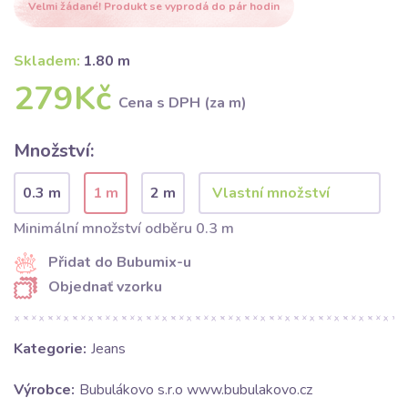
Velmi žádané! Produkt se vyprodá do pár hodin
Skladem:
1.80 m
279Kč
Cena s DPH (za m)
Množství:
0.3 m
1 m
2 m
Minimální množství odběru 0.3 m
Přidat do Bubumix-u
Objednať vzorku
Kategorie:
Jeans
Výrobce:
Bubulákovo s.r.o www.bubulakovo.cz