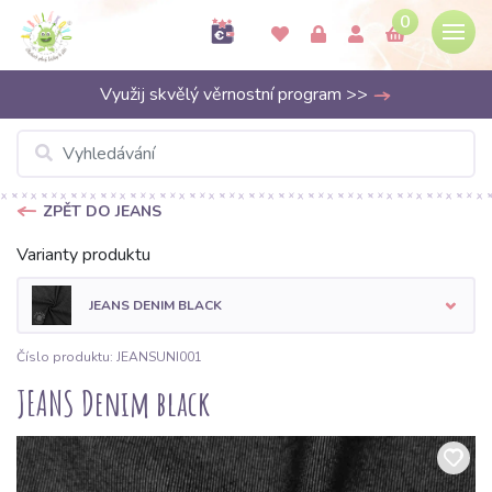
0
Využij skvělý věrnostní program >>
ZPĚT DO JEANS
Varianty produktu
JEANS DENIM BLACK
Číslo produktu: JEANSUNI001
JEANS Denim black