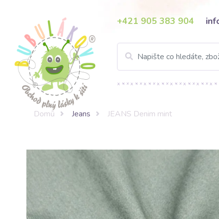
+421 905 383 904
in
Domů
Jeans
JEANS Denim mint