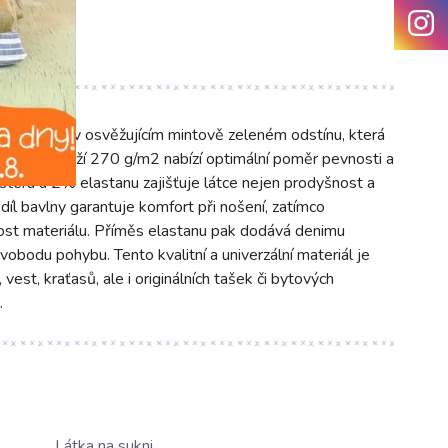
džínovina v osvěžujícím mintově zeleném odstínu, která
 cm a gramáží 270 g/m2 nabízí optimální poměr pevnosti a
teru a 2% elastanu zajišťuje látce nejen prodyšnost a
díl bavlny garantuje komfort při nošení, zatímco
vost materiálu. Příměs elastanu pak dodává denimu
vobodu pohybu. Tento kvalitní a univerzální materiál je
 vest, kraťasů, ale i originálních tašek či bytových
.
Látka na sukni