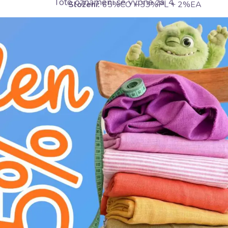
Toto oznámení se vypne za:
3
Složení:
65%CO + 33%PL + 2%EA
Šířka:
150 cm
Gramáž:
270 g/m2
Motív:
Jednobarevné
Barva:
zelená
Ošetrování:
E
žehlit na středním stupni (150°C)
H
nebělit
V
v sušičce sušit na nízkém stupni (do 6
K
nečistit chemicky