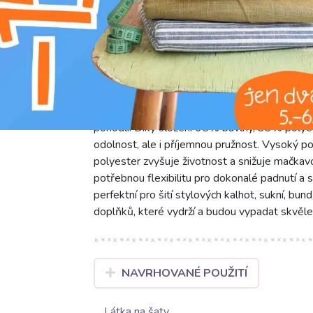
g
prát na 30°C
JEANS Denim mint je jedinečná jednobarevná 
vnese svěžest do vašich projektů. S šíří 150
pohodlí. Díky složení 65% bavlny, 33% polyes
odolnost, ale i příjemnou pružnost. Vysoký po
polyester zvyšuje životnost a snižuje mačka
potřebnou flexibilitu pro dokonalé padnutí a s
perfektní pro šití stylových kalhot, sukní, bund,
doplňků, které vydrží a budou vypadat skvěle
NAVRHOVANÉ POUŽITÍ
Látka na šaty