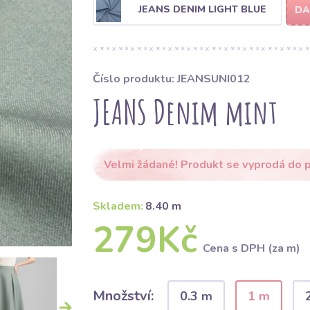
JEANS DENIM LIGHT BLUE
DA
Číslo produktu: JEANSUNI012
JEANS Denim mint
Velmi žádané! Produkt se vyprodá do p
Skladem:
8.40 m
279Kč
Cena s DPH (za m)
Množství:
0.3 m
1 m