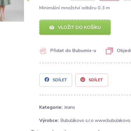
Minimální množství odběru 0.3 m
VLOŽIT DO KOŠÍKU
Přidat do Bubumix-u
Objed
SDÍLET
SDÍLET
Kategorie:
Jeans
Výrobce:
Bubulákovo s.r.o www.bubulakovo.