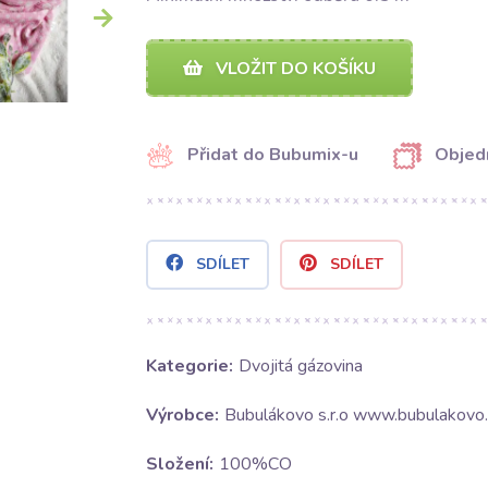
VLOŽIT DO KOŠÍKU
Přidat do Bubumix-u
Objed
SDÍLET
SDÍLET
Kategorie:
Dvojitá gázovina
Výrobce:
Bubulákovo s.r.o www.bubulakovo.
Složení:
100%CO