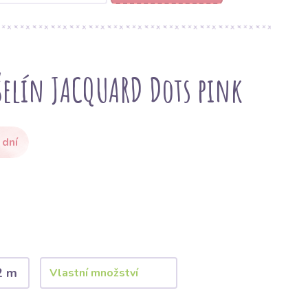
elín JACQUARD Dots pink
 dní
2 m