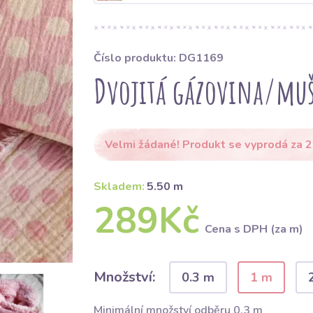
Číslo produktu: DG1169
Dvojitá gázovina/muš
Velmi žádané! Produkt se vyprodá za 2
Skladem:
5.50 m
289Kč
Cena s DPH (za m)
Množství:
0.3 m
1 m
Minimální množství odběru 0.3 m