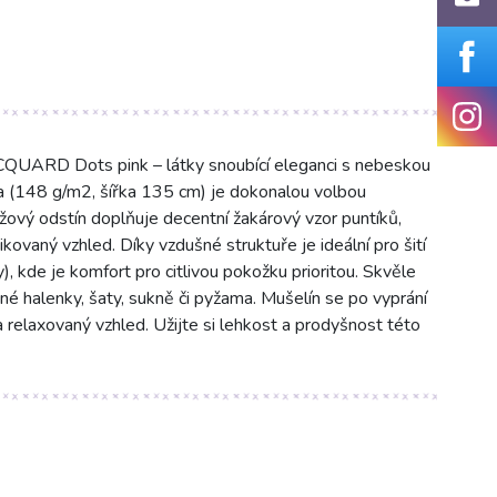
CQUARD Dots pink – látky snoubící eleganci s nebeskou
a (148 g/m2, šířka 135 cm) je dokonalou volbou
ový odstín doplňuje decentní žakárový vzor puntíků,
tikovaný vzhled. Díky vzdušné struktuře je ideální pro šití
, kde je komfort pro citlivou pokožku prioritou. Skvěle
šné halenky, šaty, sukně či pyžama. Mušelín se po vyprání
 a relaxovaný vzhled. Užijte si lehkost a prodyšnost této