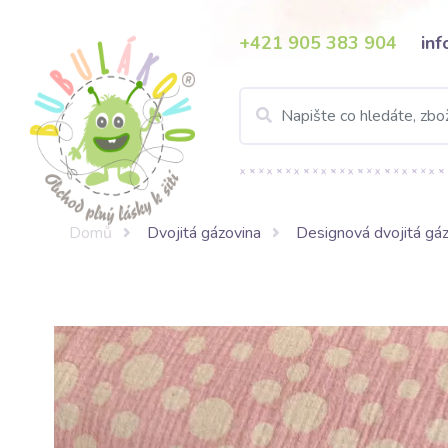
+421 905 383 904
in
Domů
Dvojitá gázovina
Designová dvojitá gáz