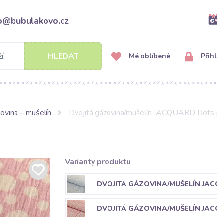
fo@bubulakovo.cz
HLEDAT
Mé oblíbené
Přihl
ovina – mušelín
Dvojitá gázovina/mušelín JACQUARD Dots 
Varianty produktu
DVOJITÁ GÁZOVINA/MUŠELÍN JAC
DVOJITÁ GÁZOVINA/MUŠELÍN JAC