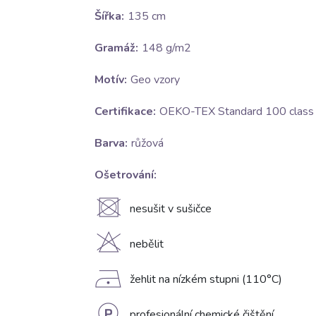
Šířka:
135 cm
Gramáž:
148 g/m2
Motív:
Geo vzory
Certifikace:
OEKO-TEX Standard 100 class I
Barva:
růžová
Ošetrování:
U
nesušit v sušičce
H
nebělit
D
žehlit na nízkém stupni (110°C)
profesionální chemické čištění