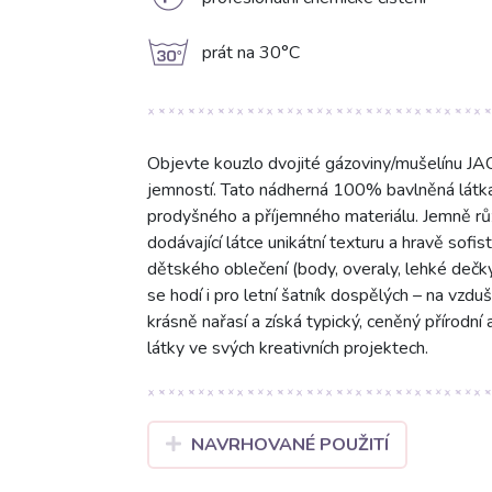
L
g
prát na 30°C
Objevte kouzlo dvojité gázoviny/mušelínu JA
jemností. Tato nádherná 100% bavlněná látk
prodyšného a příjemného materiálu. Jemně růž
dodávající látce unikátní texturu a hravě sofis
dětského oblečení (body, overaly, lehké dečky)
se hodí i pro letní šatník dospělých – na vzdu
krásně nařasí a získá typický, ceněný přírodní
látky ve svých kreativních projektech.
NAVRHOVANÉ POUŽITÍ